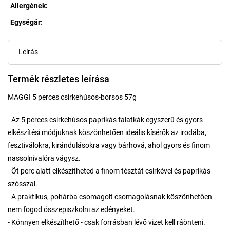
Allergének
:
Egységár:
Egységár:
Leírás
Termék részletes leírása
MAGGI 5 perces csirkehúsos-borsos 57g
- Az 5 perces csirkehúsos paprikás falatkák egyszerű és gyors
elkészítési módjuknak köszönhetően ideális kísérők az irodába,
fesztiválokra, kirándulásokra vagy bárhová, ahol gyors és finom
nassolnivalóra vágysz.
- Öt perc alatt elkészítheted a finom tésztát csirkével és paprikás
szósszal.
- A praktikus, pohárba csomagolt csomagolásnak köszönhetően
nem fogod összepiszkolni az edényeket.
- Könnyen elkészíthető - csak forrásban lévő vizet kell ráönteni.