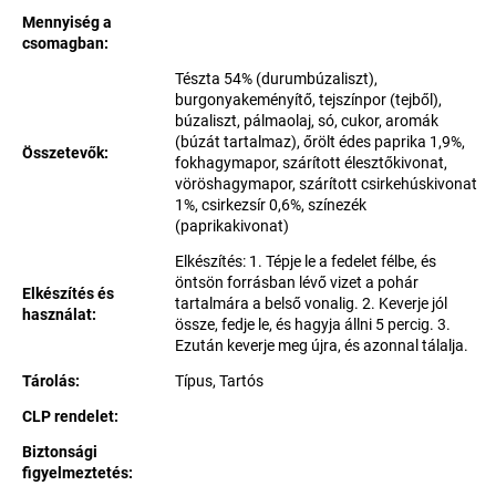
Mennyiség a
csomagban
:
Tészta 54% (durumbúzaliszt),
burgonyakeményítő, tejszínpor (tejből),
búzaliszt, pálmaolaj, só, cukor, aromák
(búzát tartalmaz), őrölt édes paprika 1,9%,
Összetevők
:
fokhagymapor, szárított élesztőkivonat,
vöröshagymapor, szárított csirkehúskivonat
1%, csirkezsír 0,6%, színezék
(paprikakivonat)
Elkészítés: 1. Tépje le a fedelet félbe, és
öntsön forrásban lévő vizet a pohár
Elkészítés és
tartalmára a belső vonalig. 2. Keverje jól
használat
:
össze, fedje le, és hagyja állni 5 percig. 3.
Ezután keverje meg újra, és azonnal tálalja.
Tárolás
:
Típus, Tartós
CLP rendelet
:
Biztonsági
figyelmeztetés
: