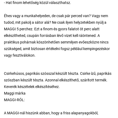
- Hat finom lehetőség közül választhatsz.
Éhes vagy a munkahelyeden, de csak pár perced van? Vagy nem
tudod, mit pakolj a sátor alá? Ne csak ilyen helyzetekben nyúlj a
MAGGI 5 perchez. Ezt a finom és gyors falatot öt perc alatt
elkészítheted, csupán forrásban lévő vizet kell ráöntened. A
praktikus pohárnak köszönhetően semmilyen evőeszközre nincs
szükséged, amit biztosan értékelni fogsz például kempingezéskor
vagy fesztiválokon.
Csirkehúsos, paprikás szósszal készült tészta. Csirke ízű, paprikás
szószban készült tészta. Azonnal elkészíthető, szárított termék.
Keverék készételek elkészítéséhez.
Maggi márka
MAGGI-RÓL:
A MAGGI-nál hiszünk abban, hogy a friss alapanyagokból,