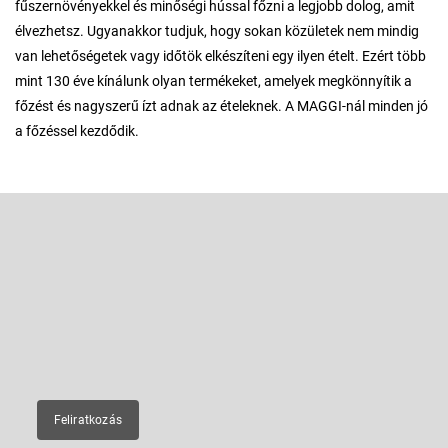
fűszernövényekkel és minőségi hússal főzni a legjobb dolog, amit
élvezhetsz. Ugyanakkor tudjuk, hogy sokan közületek nem mindig
van lehetőségetek vagy időtök elkészíteni egy ilyen ételt. Ezért több
mint 130 éve kínálunk olyan termékeket, amelyek megkönnyítik a
főzést és nagyszerű ízt adnak az ételeknek. A MAGGI-nál minden jó
a főzéssel kezdődik.
L
á
b
Feliratkozás hírlevélre
l
é
Adja meg az e-mail címét, és mi tájékoztatást küldünk webáruházunk
új termékeiről.
c
E-mail
Feliratkozás