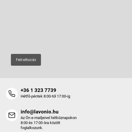
á
b
Feliratkozás hírlevélre
l
é
Adja meg az e-mail címét, és mi tájékoztatást küldünk webáruházunk
új termékeiről.
c
E-mail
Feliratkozás
+36 1 323 7739
Hétfő-péntek 8:00-tól 17:00-ig
info@lavonio.hu
Az Ön e-mailjeivel hétköznapokon
8:00 és 17:00 óra között
foglalkozunk.