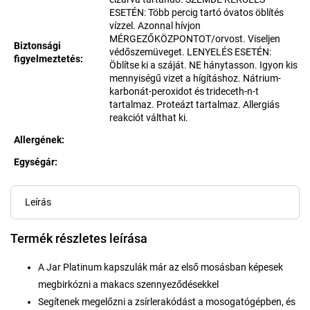
ESETÉN: Több percig tartó óvatos öblítés
vízzel. Azonnal hívjon
MÉRGEZŐKÖZPONTOT/orvost. Viseljen
Biztonsági
védőszemüveget. LENYELÉS ESETÉN:
figyelmeztetés
:
Öblítse ki a száját. NE hánytasson. Igyon kis
mennyiségű vizet a hígításhoz. Nátrium-
karbonát-peroxidot és trideceth-n-t
tartalmaz. Proteázt tartalmaz. Allergiás
reakciót válthat ki.
Allergének
:
Egységár:
Egységár:
Leírás
Termék részletes leírása
A Jar Platinum kapszulák már az első mosásban képesek
megbirkózni a makacs szennyeződésekkel
Segítenek megelőzni a zsírlerakódást a mosogatógépben, és