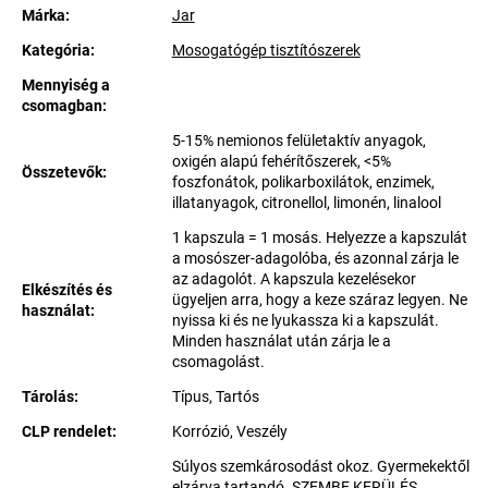
Márka:
Jar
Kategória
:
Mosogatógép tisztítószerek
Mennyiség a
csomagban
:
5-15% nemionos felületaktív anyagok,
oxigén alapú fehérítőszerek, <5%
Összetevők
:
foszfonátok, polikarboxilátok, enzimek,
illatanyagok, citronellol, limonén, linalool
1 kapszula = 1 mosás. Helyezze a kapszulát
a mosószer-adagolóba, és azonnal zárja le
az adagolót. A kapszula kezelésekor
Elkészítés és
ügyeljen arra, hogy a keze száraz legyen. Ne
használat
:
nyissa ki és ne lyukassza ki a kapszulát.
Minden használat után zárja le a
csomagolást.
Tárolás
:
Típus, Tartós
CLP rendelet
:
Korrózió, Veszély
Súlyos szemkárosodást okoz. Gyermekektől
elzárva tartandó. SZEMBE KERÜLÉS