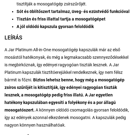
tisztítják a mosogatógép zsírszűrőjét.
Sót és öblítőszert tartalmaz, üveg- és ezüstvédő funkcióval
Tisztán és friss illattal tartja a mosogatógépet
A jól oldódó kapszula gyorsan feloldódik
LEÍRÁS
A Jar Platinum All-in-One mosogatógép kapszulák már az első
mosástól hatékonyak, és még a legmakacsabb szennyeződésekkel
is megbirkóznak, így edényei ragyogóan tiszták lesznek. A Jar
Platinum kapszulák tisztítóerejükkel rendelkeznek, így nem félsz
bármit is főzni.
Biztos lehetsz benne, hogy még a mosogatógép
zsíros szűrőjét is kitisztítják, így edényei ragyogóan tiszták
lesznek, a mosogatógép pedig friss illatú. A Jar egyetlen
hatékony kapszulában egyesíti a folyékony és a por állagú
mosogatószert.
A könnyen oldódó csomagolás gyorsan feloldódik,
így az edények azonnal elkezdenek mosogatni. A kapszulák pedig
nagyon könnyen használhatóak.