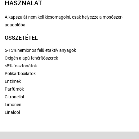
HASZNÁLAT
A kapszulát nem kell kicsomagolni, csak helyezze a mosószer-
adagolóba.
ÖSSZETÉTEL
5-15% nemionos felületaktív anyagok
Oxigén alapú fehérítőszerek
<5% foszfonátok
Polikarboxilátok
Enzimek
Parfümök
Citronellol
Limonén
Linalool
L