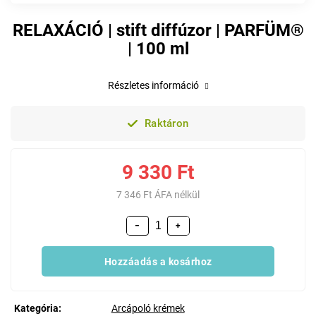
RELAXÁCIÓ | stift diffúzor | PARFÜM®
| 100 ml
Részletes információ
Raktáron
9 330 Ft
7 346 Ft ÁFA nélkül
−
+
Hozzáadás a kosárhoz
Kategória
:
Arcápoló krémek