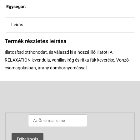
Egységár:
Egységár:
Leírás
Termék részletes leírása
Illatosítsd otthonodat, és válaszd ki a hozzá illő illatot! A
RELAXATION levendula, vaníliavirág és ritka fák keveréke. Vonzó
csomagolásban, arany dombornyomással.
L
á
b
Feliratkozás hírlevélre
l
é
c
Feliratkozás