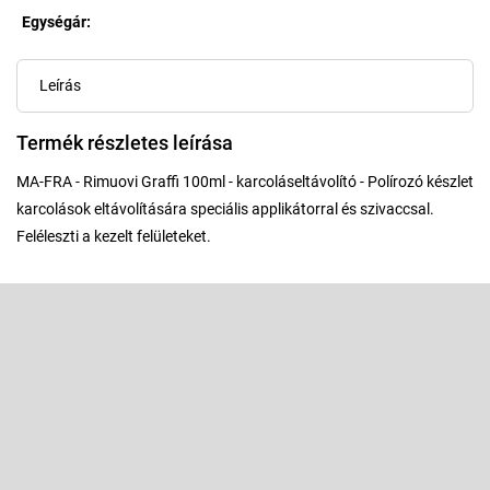
Egységár:
Egységár:
Leírás
Termék részletes leírása
MA-FRA - Rimuovi Graffi 100ml - karcoláseltávolító - Polírozó készlet
karcolások eltávolítására speciális applikátorral és szivaccsal.
Feléleszti a kezelt felületeket.
L
á
b
Feliratkozás hírlevélre
l
é
Adja meg az e-mail címét, és mi tájékoztatást küldünk webáruházunk
új termékeiről.
c
E-mail