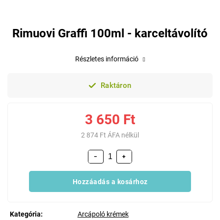
Rimuovi Graffi 100ml - karceltávolító
Részletes információ
Raktáron
3 650 Ft
2 874 Ft ÁFA nélkül
−
+
Hozzáadás a kosárhoz
Kategória
:
Arcápoló krémek