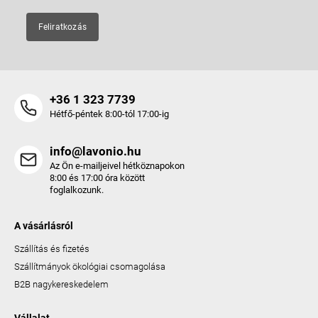
Feliratkozás
+36 1 323 7739
Hétfő-péntek 8:00-tól 17:00-ig
info@lavonio.hu
Az Ön e-mailjeivel hétköznapokon
8:00 és 17:00 óra között
foglalkozunk.
A vásárlásról
Szállítás és fizetés
Szállítmányok ökológiai csomagolása
B2B nagykereskedelem