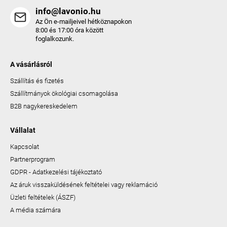
info@lavonio.hu
Az Ön e-mailjeivel hétköznapokon
8:00 és 17:00 óra között
foglalkozunk.
A vásárlásról
Szállítás és fizetés
Szállítmányok ökológiai csomagolása
B2B nagykereskedelem
Vállalat
Kapcsolat
Partnerprogram
GDPR - Adatkezelési tájékoztató
Az áruk visszaküldésének feltételei vagy reklamáció
Üzleti feltételek (ÁSZF)
A média számára