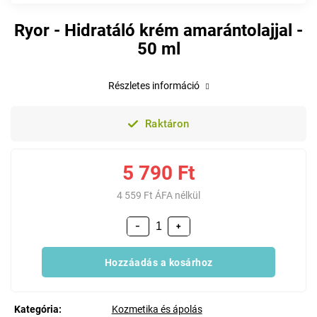
Ryor - Hidratáló krém amarántolajjal -
50 ml
Részletes információ
Raktáron
5 790 Ft
4 559 Ft ÁFA nélkül
−
+
Hozzáadás a kosárhoz
Kategória
:
Kozmetika és ápolás