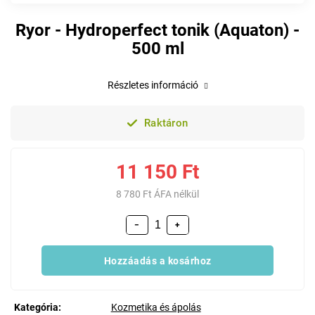
Ryor - Hydroperfect tonik (Aquaton) -
500 ml
Részletes információ
Raktáron
11 150 Ft
8 780 Ft ÁFA nélkül
−
+
Hozzáadás a kosárhoz
Kategória
:
Kozmetika és ápolás