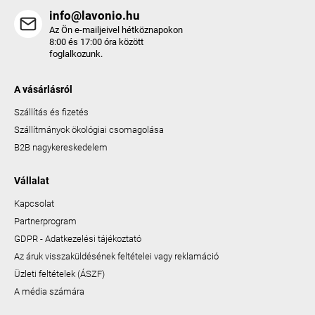
info@lavonio.hu
Az Ön e-mailjeivel hétköznapokon
8:00 és 17:00 óra között
foglalkozunk.
A vásárlásról
Szállítás és fizetés
Szállítmányok ökológiai csomagolása
B2B nagykereskedelem
Vállalat
Kapcsolat
Partnerprogram
GDPR - Adatkezelési tájékoztató
Az áruk visszaküldésének feltételei vagy reklamáció
Üzleti feltételek (ÁSZF)
A média számára