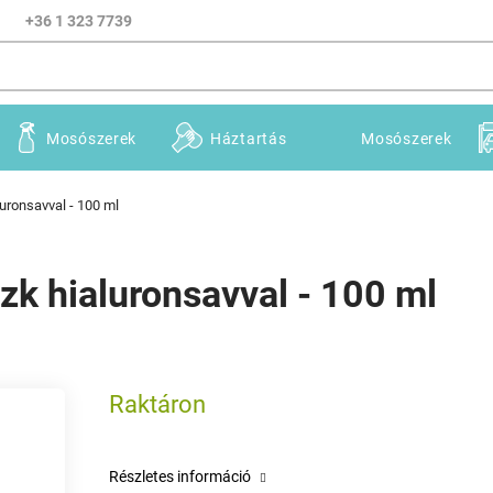
+36 1 323 7739
Mosószerek
Háztartás
Mosószerek
luronsavval - 100 ml
szk hialuronsavval - 100 ml
Raktáron
Részletes információ