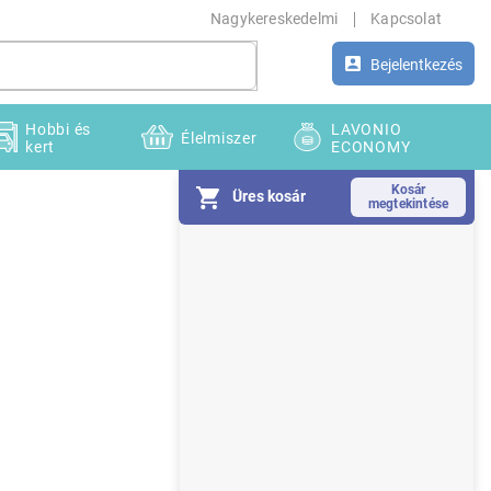
Nagykereskedelmi
Kapcsolat
Bejelentkezés
Hobbi és
LAVONIO
Élelmiszer
kert
ECONOMY
Üres kosár
O
l
d
a
l
s
ó
p
a
n
e