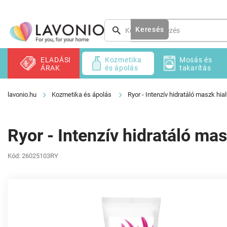
Ugrás
a
fő
Keresés
tartalomhoz
ELADÁSI
Kozmetika
Mosás és
ÁRAK
és ápolás
takarítás
Kozmetika és ápolás
Ryor - Intenzív hidratáló maszk hia
Ryor - Intenzív hidratáló ma
Kód:
26025103RY