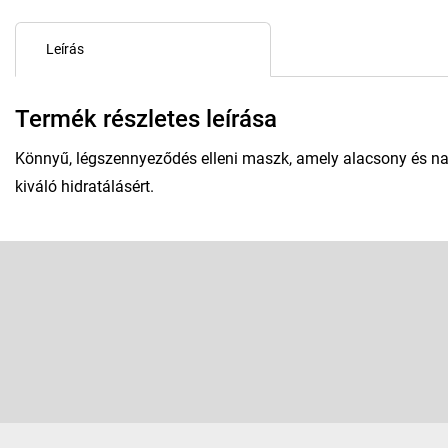
Leírás
Termék részletes leírása
Könnyű, légszennyeződés elleni maszk, amely alacsony és nag
kiváló hidratálásért.
L
á
b
Feliratkozás hírlevélre
l
é
Adja meg az e-mail címét, és mi tájékoztatást küldünk webáruhá
c
termékeiről.