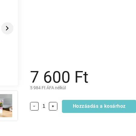
Next
7 600 Ft
5 984 Ft ÁFA nélkül
Hozzáadás a kosárhoz
−
+