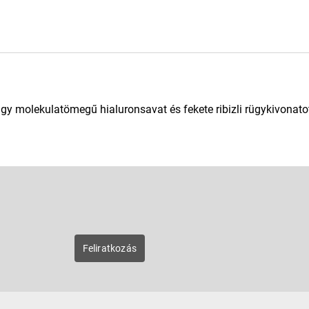
y molekulatömegű hialuronsavat és fekete ribizli rügykivonato
E-mail
zunk új
Feliratkozás