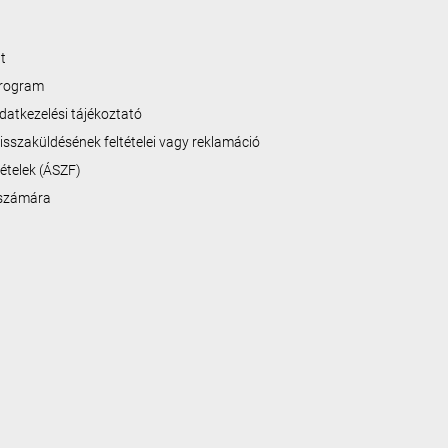
t
program
datkezelési tájékoztató
isszaküldésének feltételei vagy reklamáció
ltételek (ÁSZF)
 számára