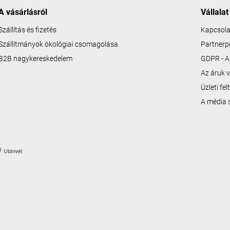
A vásárlásról
Vállalat
Szállítás és fizetés
Kapcsola
Szállítmányok ökológiai csomagolása
Partner
B2B nagykereskedelem
GDPR - A
Az áruk v
Üzleti fe
A média