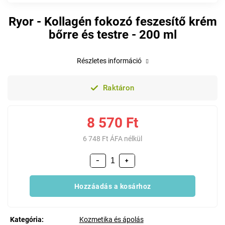
Ryor - Kollagén fokozó feszesítő krém
bőrre és testre - 200 ml
Részletes információ
Raktáron
8 570 Ft
6 748 Ft ÁFA nélkül
−
+
Hozzáadás a kosárhoz
Kategória
:
Kozmetika és ápolás