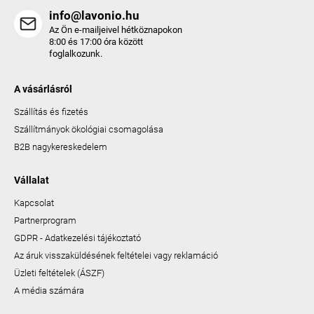
info@lavonio.hu
Az Ön e-mailjeivel hétköznapokon
8:00 és 17:00 óra között
foglalkozunk.
A vásárlásról
Szállítás és fizetés
Szállítmányok ökológiai csomagolása
B2B nagykereskedelem
Vállalat
Kapcsolat
Partnerprogram
GDPR - Adatkezelési tájékoztató
Az áruk visszaküldésének feltételei vagy reklamáció
Üzleti feltételek (ÁSZF)
A média számára