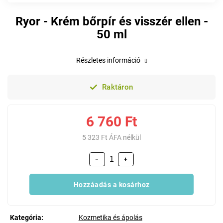
Ryor - Krém bőrpír és visszér ellen -
50 ml
Részletes információ
Raktáron
6 760 Ft
5 323 Ft ÁFA nélkül
−
+
Hozzáadás a kosárhoz
Kategória
:
Kozmetika és ápolás