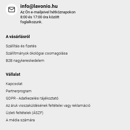
info@lavonio.hu
Az Ön e-mailjeivel hétköznapokon
8:00 és 17:00 óra között
foglalkozunk.
A vásárlásról
Szállítás és fizetés
Szállítmányok ökológiai csomagolása
B2B nagykereskedelem
Vállalat
Kapcsolat
Partnerprogram
GDPR - Adatkezelési tájékoztató
Az áruk visszaküldésének feltételei vagy reklamáció
Üzleti feltételek (ÁSZF)
A média számára