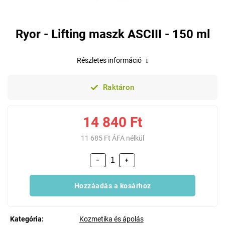
Ryor - Lifting maszk ASCIII - 150 ml
Részletes információ
Raktáron
14 840 Ft
11 685 Ft ÁFA nélkül
−
+
Hozzáadás a kosárhoz
Kategória
:
Kozmetika és ápolás