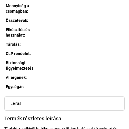
Mennyiség a
csomagban
:
Összetevők
:
Elkészítés és
használat
:
Tárolás
:
CLP rendelet
:
Biztonsági
figyelmeztetés
:
Allergének
:
Egységár:
Egységár:
Leírás
Termék részletes leírása
Tápláló, rendkívül hatékony maszk lifting hatással középkorú és