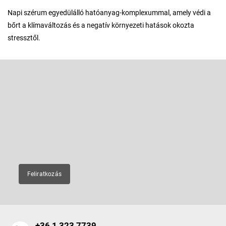
Napi szérum egyedülálló hatóanyag-komplexummal, amely védi a
bőrt a klímaváltozás és a negatív környezeti hatások okozta
stressztől.
L
á
b
Feliratkozás hírlevélre
l
é
Adja meg az e-mail címét, és mi tájékoztatást küldünk webáruházunk
új termékeiről.
c
E-mail
Feliratkozás
+36 1 323 7739