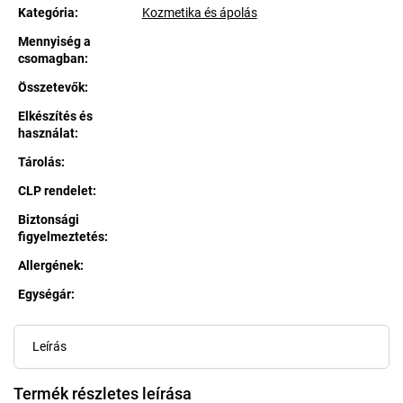
Kategória
:
Kozmetika és ápolás
Mennyiség a
csomagban
:
Összetevők
:
Elkészítés és
használat
:
Tárolás
:
CLP rendelet
:
Biztonsági
figyelmeztetés
:
Allergének
:
Egységár:
Egységár:
Leírás
Termék részletes leírása