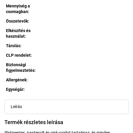
Mennyiség a
csomagban
:
Összetevők
:
Elkészítés és
használat
:
Tárolás
:
CLP rendelet
:
Biztonsági
figyelmeztetés
:
Allergének
:
Egységár:
Egységár:
Leírás
Termék részletes leírása
Illatmentes, pantenolt és cink-oxidot tartalmaz, és minden