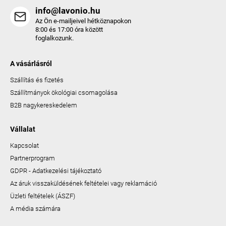
info@lavonio.hu
Az Ön e-mailjeivel hétköznapokon
8:00 és 17:00 óra között
foglalkozunk.
A vásárlásról
Szállítás és fizetés
Szállítmányok ökológiai csomagolása
B2B nagykereskedelem
Vállalat
Kapcsolat
Partnerprogram
GDPR - Adatkezelési tájékoztató
Az áruk visszaküldésének feltételei vagy reklamáció
Üzleti feltételek (ÁSZF)
A média számára