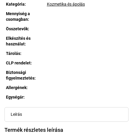
Kategória
:
Kozmetika és ápolás
Mennyiség a
csomagban
:
Összetevők
:
Elkészítés és
használat
:
Tárolás
:
CLP rendelet
:
Biztonsági
figyelmeztetés
:
Allergének
:
Egységár:
Egységár:
Leírás
Termék részletes leírása