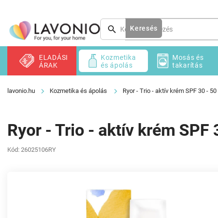
Ugrás
a
fő
Keresés
tartalomhoz
ELADÁSI
Kozmetika
Mosás és
ÁRAK
és ápolás
takarítás
Kozmetika és ápolás
Ryor - Trio - aktív krém SPF 30 - 50
Ryor - Trio - aktív krém SPF 
Kód:
26025106RY