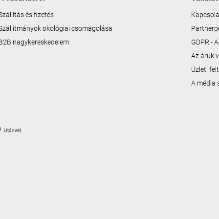
Szállítás és fizetés
Kapcsola
Szállítmányok ökológiai csomagolása
Partner
B2B nagykereskedelem
GDPR - A
Az áruk v
Üzleti fe
A média