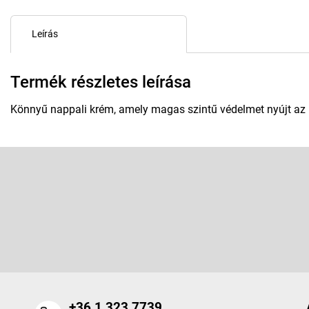
Leírás
Termék részletes leírása
Könnyű nappali krém, amely magas szintű védelmet nyújt az 
L
á
b
Feliratkozás hírlevélre
l
é
Adja meg az e-mail címét, és mi tájékoztatást küldünk webáruhá
c
termékeiről.
+36 1 323 7739