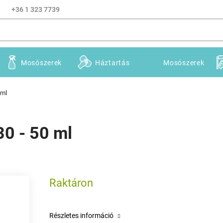
+36 1 323 7739
Mosószerek
Háztartás
Mosószerek
 ml
30 - 50 ml
Raktáron
Részletes információ