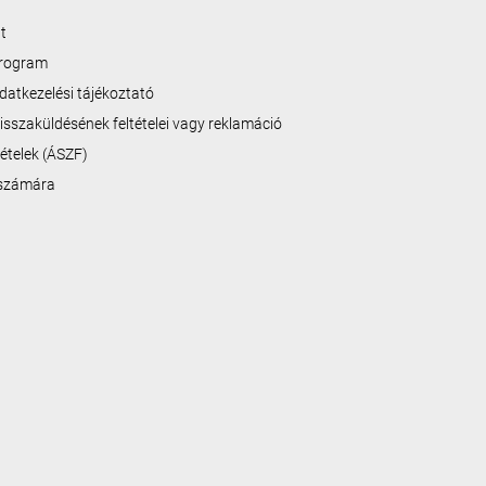
t
program
datkezelési tájékoztató
isszaküldésének feltételei vagy reklamáció
ltételek (ÁSZF)
 számára