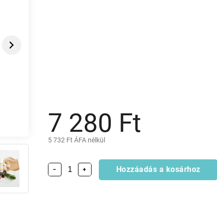
Next
7 280 Ft
5 732 Ft ÁFA nélkül
Hozzáadás a kosárhoz
−
+