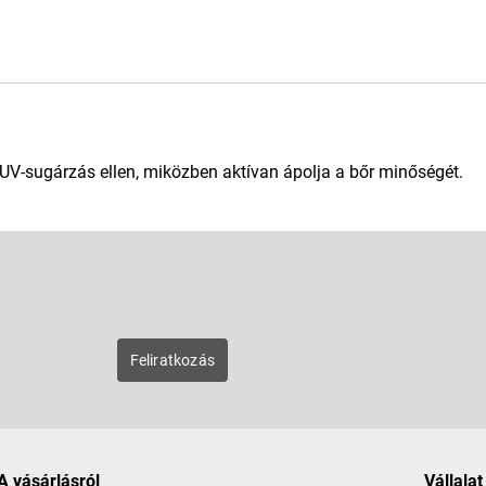
UV-sugárzás ellen, miközben aktívan ápolja a bőr minőségét.
E-mail
zunk új
Feliratkozás
A vásárlásról
Vállalat