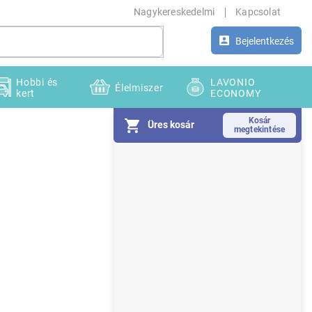
Nagykereskedelmi
Kapcsolat
Bejelentkezés
Hobbi és
LAVONIO
Élelmiszer
kert
ECONOMY
Üres kosár
O
l
d
a
l
s
ó
p
a
n
e