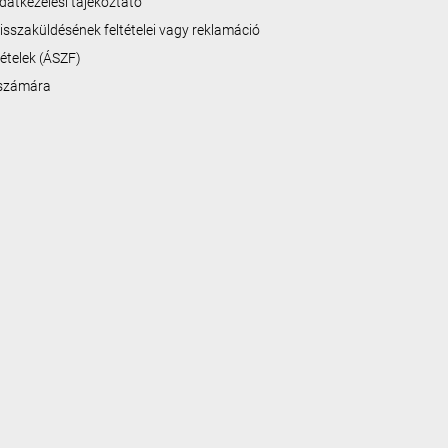
datkezelési tájékoztató
isszaküldésének feltételei vagy reklamáció
ltételek (ÁSZF)
 számára