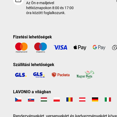
Az Ön e-mailjeivel
hétköznapokon 8:00 és 17:00
óra között foglalkozunk.
Fizetési lehetőségek
Szállítási lehetőségek
LAVONIO a világban
Rendezvényekért, versenyekért és kedvezményekért köve