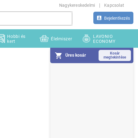
Nagykereskedelmi
Kapcsolat
Bejelentkezés
Hobbi és
LAVONIO
Élelmiszer
kert
ECONOMY
Üres kosár
O
l
d
a
l
s
ó
p
a
n
e