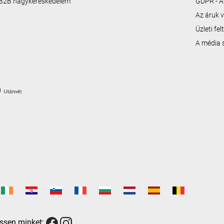
B2B nagykereskedelem
GDPR - A
Az áruk v
Üzleti fe
A média
ssen minket: