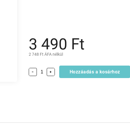
3 490 Ft
2 748 Ft ÁFA nélkül
Hozzáadás a kosárhoz
−
+