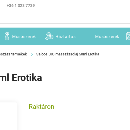
+36 1 323 7739
Mosószerek
Háztartás
Mosószerek
százs termékek
Saloos BIO masszázsolaj 50ml Erotika
ml Erotika
Raktáron