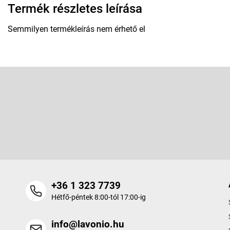
Termék részletes leírása
Semmilyen termékleírás nem érhető el
L
á
b
Feliratkozás hírlevélre
l
é
Adja meg az e-mail címét, és mi tájékoztatást küldünk webáruhá
c
termékeiről.
+36 1 323 7739
Hétfő-péntek 8:00-tól 17:00-ig
info@lavonio.hu