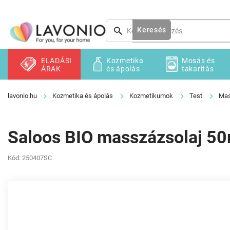
Ugrás
a
fő
Keresés
tartalomhoz
ELADÁSI
Kozmetika
Mosás és
ÁRAK
és ápolás
takarítás
Kozmetika és ápolás
Kozmetikumok
Test
Mas
Saloos BIO masszázsolaj 50
Kód:
250407SC