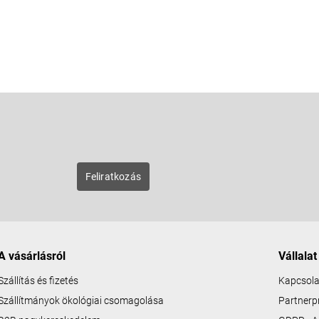
E-mail
zunk új
Feliratkozás
A vásárlásról
Vállalat
Szállítás és fizetés
Kapcsola
Szállítmányok ökológiai csomagolása
Partner