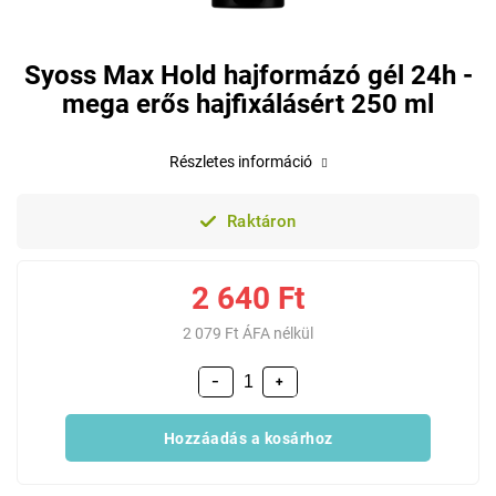
Syoss Max Hold hajformázó gél 24h -
mega erős hajfixálásért 250 ml
Részletes információ
Raktáron
2 640 Ft
2 079 Ft ÁFA nélkül
−
+
Hozzáadás a kosárhoz