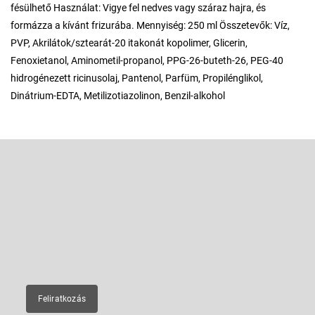
fésülhető Használat: Vigye fel nedves vagy száraz hajra, és
formázza a kívánt frizurába. Mennyiség: 250 ml Összetevők: Víz,
PVP, Akrilátok/sztearát-20 itakonát kopolimer, Glicerin,
Fenoxietanol, Aminometil-propanol, PPG-26-buteth-26, PEG-40
hidrogénezett ricinusolaj, Pantenol, Parfüm, Propilénglikol,
Dinátrium-EDTA, Metilizotiazolinon, Benzil-alkohol
L
á
b
Feliratkozás hírlevélre
l
é
Adja meg az e-mail címét, és mi tájékoztatást küldünk webáruházunk
új termékeiről.
c
E-mail
Feliratkozás