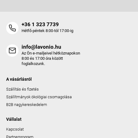
+36 1 323 7739
Hétfő-péntek 8:00-tól 17:00-ig
info@lavonio.hu
Az Ön e-mailjeivel hétköznapokon
8:00 és 17:00 óra között
foglalkozunk.
A vásárlásról
Szállítás és fizetés
Szállítmányok ökológiai csomagolása
B2B nagykereskedelem
Vállalat
Kapcsolat
Partnerprogram