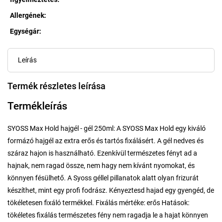
Allergének
:
Egységár:
Egységár:
Leírás
Termék részletes leírása
Termékleírás
SYOSS Max Hold hajgél - gél 250ml: A SYOSS Max Hold egy kiváló
formázó hajgél az extra erős és tartós fixálásért. A gél nedves és
száraz hajon is használható. Ezenkívül természetes fényt ad a
hajnak, nem ragad össze, nem hagy nem kívánt nyomokat, és
könnyen fésülhető. A Syoss géllel pillanatok alatt olyan frizurát
készíthet, mint egy profi fodrász. Kényeztesd hajad egy gyengéd, de
tökéletesen fixáló termékkel. Fixálás mértéke: erős Hatások:
tökéletes fixálás természetes fény nem ragadja le a hajat könnyen