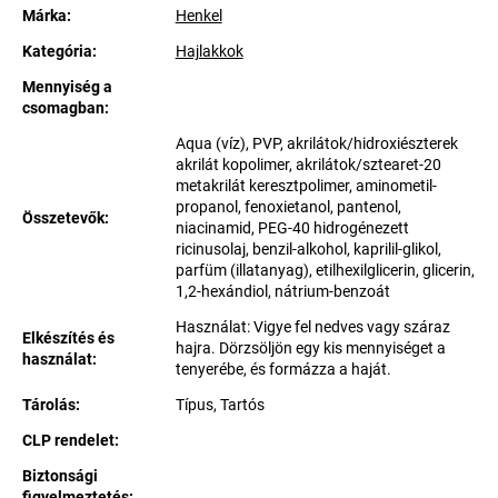
Márka:
Henkel
Kategória
:
Hajlakkok
Mennyiség a
csomagban
:
Aqua (víz), PVP, akrilátok/hidroxiészterek
akrilát kopolimer, akrilátok/sztearet-20
metakrilát keresztpolimer, aminometil-
propanol, fenoxietanol, pantenol,
Összetevők
:
niacinamid, PEG-40 hidrogénezett
ricinusolaj, benzil-alkohol, kaprilil-glikol,
parfüm (illatanyag), etilhexilglicerin, glicerin,
1,2-hexándiol, nátrium-benzoát
Használat: Vigye fel nedves vagy száraz
Elkészítés és
hajra. Dörzsöljön egy kis mennyiséget a
használat
:
tenyerébe, és formázza a haját.
Tárolás
:
Típus, Tartós
CLP rendelet
:
Biztonsági
figyelmeztetés
: