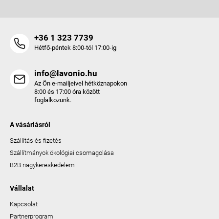
+36 1 323 7739
Hétfő-péntek 8:00-tól 17:00-ig
info@lavonio.hu
Az Ön e-mailjeivel hétköznapokon
8:00 és 17:00 óra között
foglalkozunk.
A vásárlásról
Szállítás és fizetés
Szállítmányok ökológiai csomagolása
B2B nagykereskedelem
Vállalat
Kapcsolat
Partnerprogram