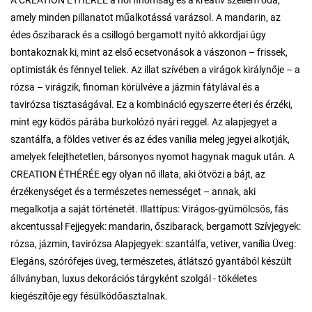
A CREATION ÉTHÉRÉE a női finomság és a kreatív szellem óda,
amely minden pillanatot műalkotássá varázsol. A mandarin, az
édes őszibarack és a csillogó bergamott nyitó akkordjai úgy
bontakoznak ki, mint az első ecsetvonások a vászonon – frissek,
optimisták és fénnyel teliek. Az illat szívében a virágok királynője – a
rózsa – virágzik, finoman körülvéve a jázmin fátylával és a
tavirózsa tisztaságával. Ez a kombináció egyszerre éteri és érzéki,
mint egy ködös párába burkolózó nyári reggel. Az alapjegyet a
szantálfa, a földes vetiver és az édes vanília meleg jegyei alkotják,
amelyek felejthetetlen, bársonyos nyomot hagynak maguk után. A
CREATION ÉTHÉRÉE egy olyan nő illata, aki ötvözi a bájt, az
érzékenységet és a természetes nemességet – annak, aki
megalkotja a saját történetét. Illattípus: Virágos-gyümölcsös, fás
akcentussal Fejjegyek: mandarin, őszibarack, bergamott Szívjegyek:
rózsa, jázmin, tavirózsa Alapjegyek: szantálfa, vetiver, vanília Üveg:
Elegáns, szórófejes üveg, természetes, átlátszó gyantából készült
állványban, luxus dekorációs tárgyként szolgál - tökéletes
kiegészítője egy fésülködőasztalnak.