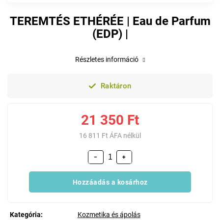
TEREMTÉS ETHÉRÉE | Eau de Parfum
(EDP) |
Részletes információ
Raktáron
21 350 Ft
16 811 Ft ÁFA nélkül
−
+
Hozzáadás a kosárhoz
Kategória
:
Kozmetika és ápolás