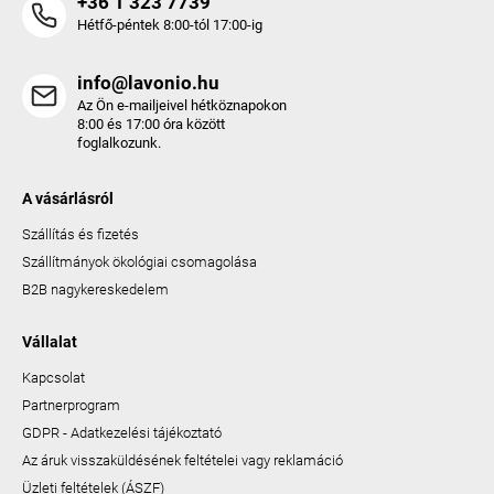
+36 1 323 7739
Hétfő-péntek 8:00-tól 17:00-ig
info@lavonio.hu
Az Ön e-mailjeivel hétköznapokon
8:00 és 17:00 óra között
foglalkozunk.
A vásárlásról
Szállítás és fizetés
Szállítmányok ökológiai csomagolása
B2B nagykereskedelem
Vállalat
Kapcsolat
Partnerprogram
GDPR - Adatkezelési tájékoztató
Az áruk visszaküldésének feltételei vagy reklamáció
Üzleti feltételek (ÁSZF)