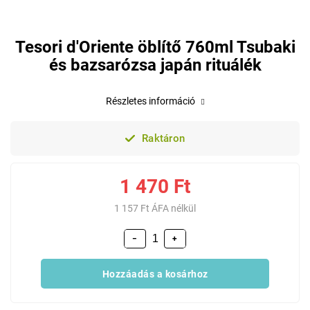
Tesori d'Oriente öblítő 760ml Tsubaki
és bazsarózsa japán rituálék
Részletes információ
Raktáron
1 470 Ft
1 157 Ft ÁFA nélkül
−
+
Hozzáadás a kosárhoz