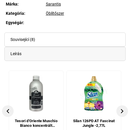
Márka:
Sarantis
Kategória
:
Öblítőszer
Egységár:
Egységár:
Související (8)
Leírás
Previous
Next
Tesori d'Oriente Muschio
Silan 126PD AT Fascinat
Bianco koncentrált
Jungle -2,77L