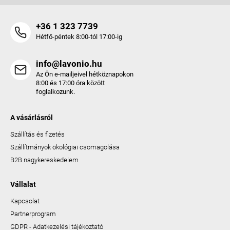
+36 1 323 7739
Hétfő-péntek 8:00-tól 17:00-ig
info@lavonio.hu
Az Ön e-mailjeivel hétköznapokon
8:00 és 17:00 óra között
foglalkozunk.
A vásárlásról
Szállítás és fizetés
Szállítmányok ökológiai csomagolása
B2B nagykereskedelem
Vállalat
Kapcsolat
Partnerprogram
GDPR - Adatkezelési tájékoztató