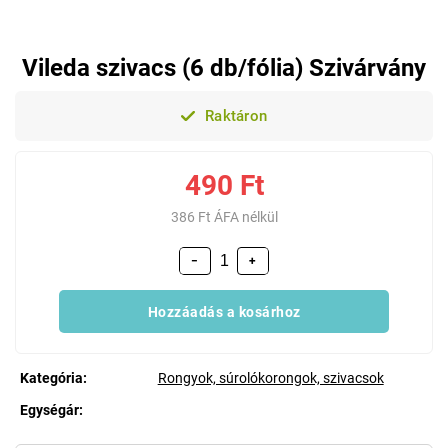
Vileda szivacs (6 db/fólia) Szivárvány
Raktáron
490 Ft
386 Ft ÁFA nélkül
−
+
Hozzáadás a kosárhoz
Kategória
:
Rongyok, súrolókorongok, szivacsok
Egységár:
Egységár: