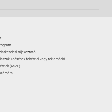
t
program
datkezelési tájékoztató
isszaküldésének feltételei vagy reklamáció
ltételek (ÁSZF)
 számára