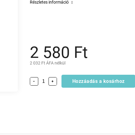
Részletes információ
2 580 Ft
2 032 Ft ÁFA nélkül
Hozzáadás a kosárhoz
−
+