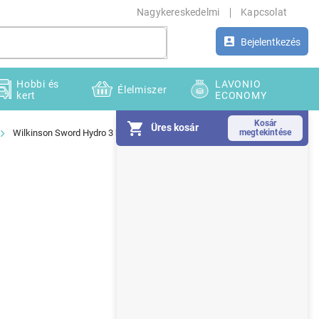
Nagykereskedelmi
Kapcsolat
Bejelentkezés
Hobbi és
LAVONIO
Élelmiszer
kert
ECONOMY
Üres kosár
Wilkinson Sword Hydro 3 bőrvédő 5 db-os fej
O
l
d
a
l
s
ó
p
a
n
e