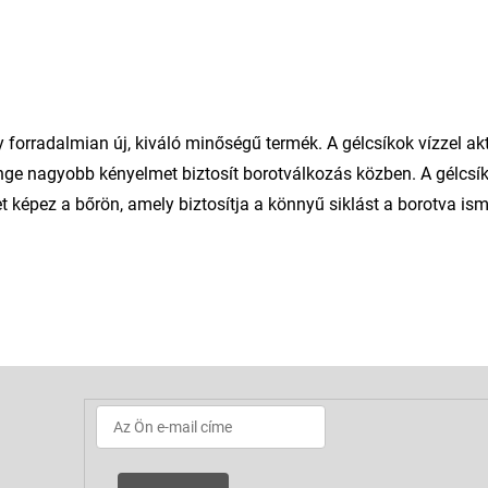
 forradalmian új, kiváló minőségű termék. A gélcsíkok vízzel ak
enge nagyobb kényelmet biztosít borotválkozás közben. A gélcs
 képez a bőrön, amely biztosítja a könnyű siklást a borotva ism