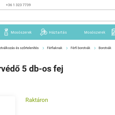
+36 1 323 7739
Mosószerek
Háztartás
Mosószerek
otválkozás és szőrtelenítés
Férfiaknak
Férfi borotvák
Borotvák
védő 5 db-os fej
Raktáron