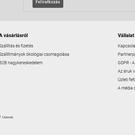
Feliratkozás
A vásárlásról
Vállalat
Szállítás és fizetés
Kapcsola
Szállítmányok ökológiai csomagolása
Partner
B2B nagykereskedelem
GDPR - A
Az áruk v
Üzleti fe
A média