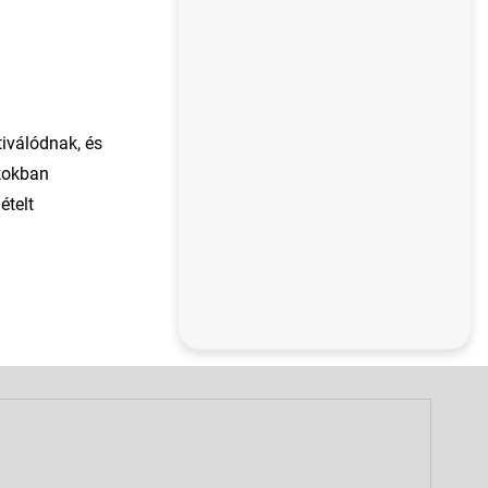
tiválódnak, és
íkokban
ételt