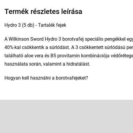
Termék részletes leírása
Hydro 3 (5 db) - Tartalék fejek
A Wilkinson Sword Hydro 3 borotvafej speciális pengékkel egy
40%-kal csökkentik a súrlódást. A 3 csökkentett súrlódású p
található aloe vera és B5 provitamin kombinációja védőréteget
használata során, valamint a hidratálást.
Hogyan kell használni a borotvafejeket?
L
á
b
l
Feliratkozás hírlevélre
é