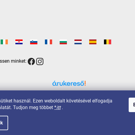
ssen minket:
Árukereső.hu
sütiket használ. Ezen weboldalt követésével elfogadja
latát. Tudjon meg többet
*
itt
.
ok