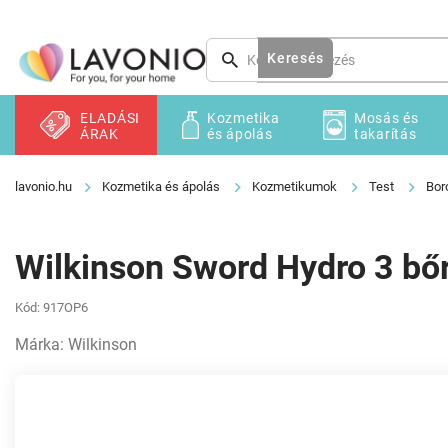
Ugrás
a
fő
Keresés
tartalomhoz
ELADÁSI
Kozmetika
Mosás és
ÁRAK
és ápolás
takarítás
Kozmetika és ápolás
Kozmetikumok
Test
Bor
Wilkinson Sword Hydro 3 bőr
Kód:
917OP6
Márka:
Wilkinson