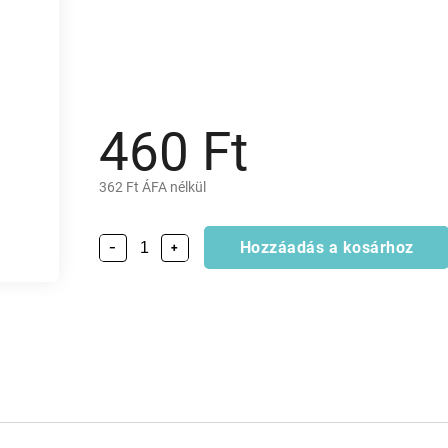
460 Ft
362 Ft ÁFA nélkül
Hozzáadás a kosárhoz
−
+