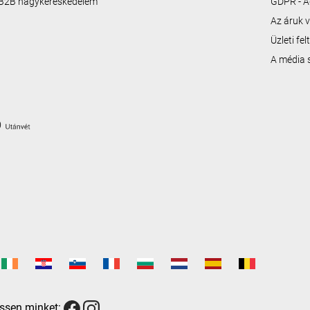
B2B nagykereskedelem
GDPR - A
Az áruk v
Üzleti fe
A média
ssen minket: