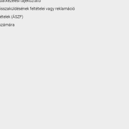
datkezelési tájékoztató
isszaküldésének feltételei vagy reklamáció
ltételek (ÁSZF)
 számára