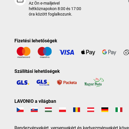
Az Ön e-mailjeivel
hétköznapokon 8:00 és 17:00
óra között foglalkozunk.
Fizetési lehetőségek
Szállítási lehetőségek
LAVONIO a világban
Rendezvényekért, versenyekért és kedvezményekért köve