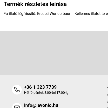
Termék részletes leírása
Fa illatú légfrissítő. Eredeti Wunderbaum. Kellemes illatot t
L
á
b
Feliratkozás hírlevélre
l
é
Adja meg az e-mail címét, és mi tájékoztatást küldünk webáruhá
c
termékeiről.
+36 1 323 7739
Hétfő-péntek 8:00-tól 17:00-ig
info@lavonio.hu