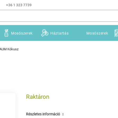
+36 1 323 7739
Mosószerek
Háztartás
Mosószerek
AUM Kókusz
Raktáron
Részletes információ