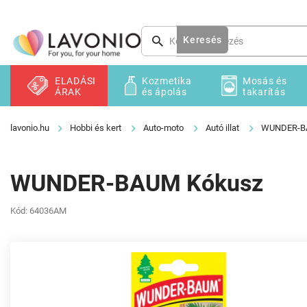
Ugrás
a
fő
Keresés
tartalomhoz
ELADÁSI
Kozmetika
Mosás és
ÁRAK
és ápolás
takarítás
Hobbi és kert
Auto-moto
Autó illat
WUNDER-B
WUNDER-BAUM Kókusz
Kód:
64036AM