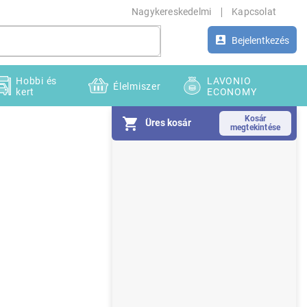
Nagykereskedelmi
Kapcsolat
Bejelentkezés
Hobbi és
LAVONIO
Élelmiszer
kert
ECONOMY
Üres kosár
O
l
d
a
l
s
ó
p
a
n
e