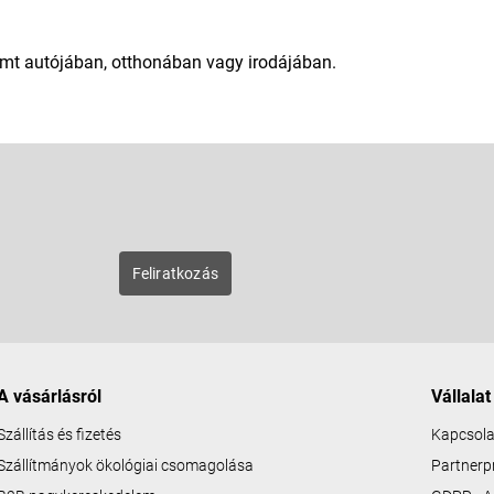
eremt autójában, otthonában vagy irodájában.
E-mail
zunk új
Feliratkozás
A vásárlásról
Vállalat
Szállítás és fizetés
Kapcsola
Szállítmányok ökológiai csomagolása
Partner