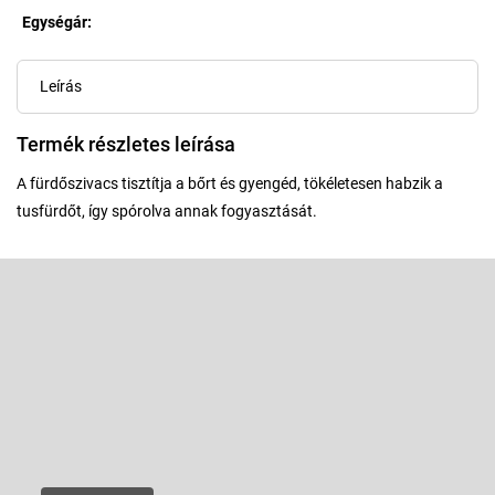
Egységár:
Egységár:
Leírás
Termék részletes leírása
A fürdőszivacs tisztítja a bőrt és gyengéd, tökéletesen habzik a
tusfürdőt, így spórolva annak fogyasztását.
L
á
b
Feliratkozás hírlevélre
l
é
Adja meg az e-mail címét, és mi tájékoztatást küldünk webáruházunk
új termékeiről.
c
E-mail