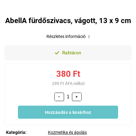
AbellA fürdőszivacs, vágott, 13 x 9 cm
Részletes információ
Raktáron
380 Ft
299 Ft ÁFA nélkül
−
+
Hozzáadás a kosárhoz
Kategória
:
Kozmetika és ápolás