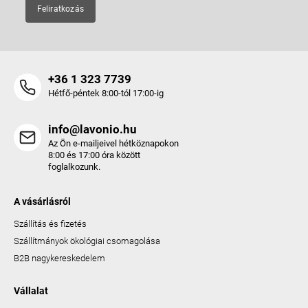
Feliratkozás
+36 1 323 7739
Hétfő-péntek 8:00-tól 17:00-ig
info@lavonio.hu
Az Ön e-mailjeivel hétköznapokon
8:00 és 17:00 óra között
foglalkozunk.
A vásárlásról
Szállítás és fizetés
Szállítmányok ökológiai csomagolása
B2B nagykereskedelem
Vállalat