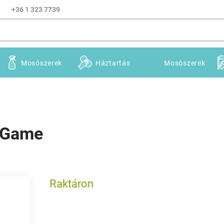
+36 1 323 7739
Mosószerek
Háztartás
Mosószerek
 Game
Raktáron