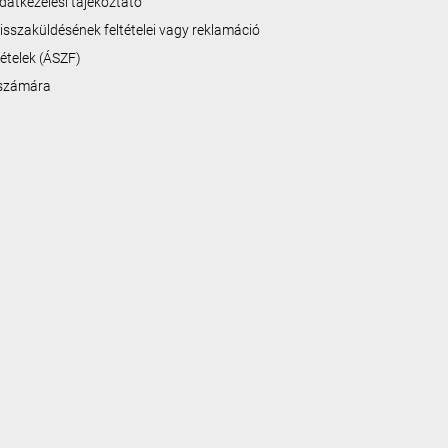
datkezelési tájékoztató
isszaküldésének feltételei vagy reklamáció
ltételek (ÁSZF)
 számára