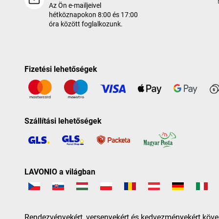
Az Ön e-mailjeivel
hétköznapokon 8:00 és 17:00
óra között foglalkozunk.
Fizetési lehetőségek
Szállítási lehetőségek
LAVONIO a világban
Rendezvényekért, versenyekért és kedvezményekért köve