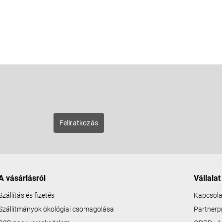
E-mail
zunk új
Feliratkozás
A vásárlásról
Vállalat
Szállítás és fizetés
Kapcsola
Szállítmányok ökológiai csomagolása
Partner