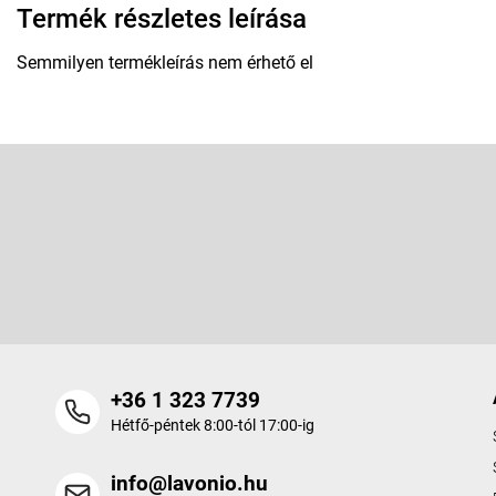
Termék részletes leírása
Semmilyen termékleírás nem érhető el
L
á
b
Feliratkozás hírlevélre
l
é
Adja meg az e-mail címét, és mi tájékoztatást küldünk webáruhá
c
termékeiről.
+36 1 323 7739
Hétfő-péntek 8:00-tól 17:00-ig
info@lavonio.hu