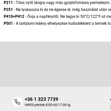
P211
- Tilos nyílt lángra vagy más gyújtóforrásra permetezni.
P251
- Ne lyukassza ki és ne égesse el, még használat után 
P410+P412
- Óvja a napfénytől. Ne tegye ki 50°C/122°F-ot 
P501
- A tartalom/edény elhelyezése hulladékként a termék h
L
á
b
Feliratkozás hírlevélre
l
é
Adja meg az e-mail címét, és mi tájékoztatást küldünk webáruhá
c
termékeiről.
+36 1 323 7739
Hétfő-péntek 8:00-tól 17:00-ig