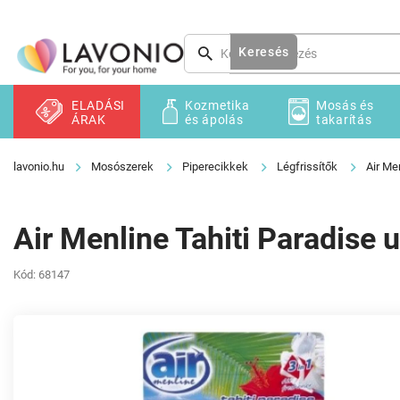
Ugrás
a
fő
Keresés
tartalomhoz
ELADÁSI
Kozmetika
Mosás és
ÁRAK
és ápolás
takarítás
Mosószerek
Piperecikkek
Légfrissítők
Air Men
Air Menline Tahiti Paradise u
Kód:
68147