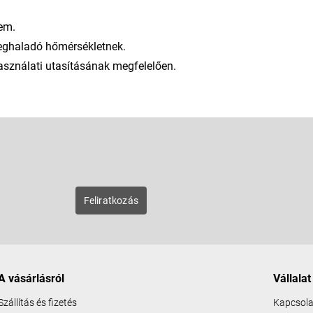
sem.
meghaladó hőmérsékletnek.
asználati utasításának megfelelően.
E-mail
zunk új
Feliratkozás
A vásárlásról
Vállalat
Szállítás és fizetés
Kapcsola