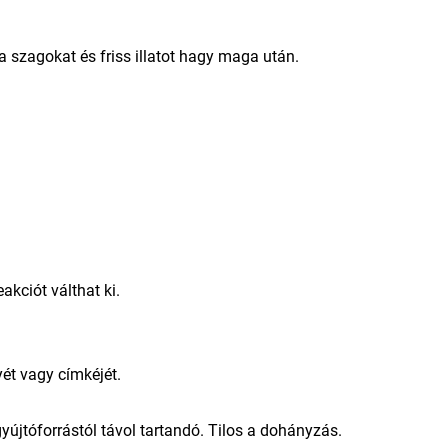
 a szagokat és friss illatot hagy maga után.
akciót válthat ki.
ét vagy címkéjét.
s gyújtóforrástól távol tartandó. Tilos a dohányzás.