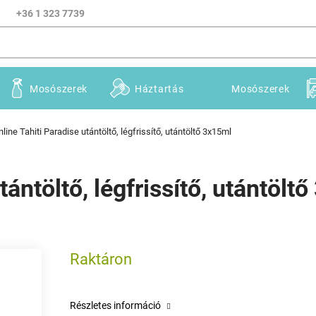
+36 1 323 7739
Mosószerek
Háztartás
Mosószerek
line Tahiti Paradise utántöltő, légfrissítő, utántöltő 3x15ml
tántöltő, légfrissítő, utántölt
Raktáron
Részletes információ