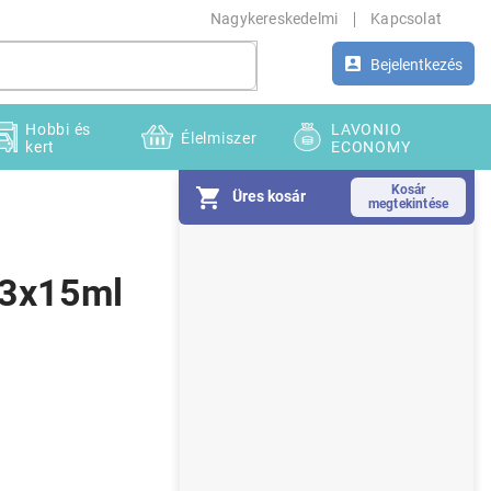
Nagykereskedelmi
Kapcsolat
Bejelentkezés
Hobbi és
LAVONIO
Élelmiszer
kert
ECONOMY
Üres kosár
O
l
d
ő 3x15ml
a
l
s
ó
p
a
n
e