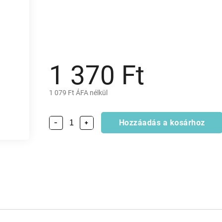
1 370 Ft
1 079 Ft ÁFA nélkül
Hozzáadás a kosárhoz
−
+