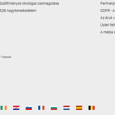
Szállítmányok ökológiai csomagolása
Partner
B2B nagykereskedelem
GDPR - A
Az áruk v
Üzleti fe
A média