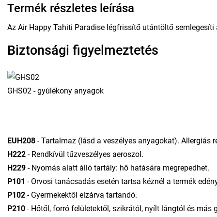
Termék részletes leírása
Az Air Happy Tahiti Paradise légfrissítő utántöltő semlegesíti
Biztonsági figyelmeztetés
GHS02 - gyúlékony anyagok
EUH208
- Tartalmaz (lásd a veszélyes anyagokat). Allergiás re
H222
- Rendkívül tűzveszélyes aeroszol.
H229
- Nyomás alatt álló tartály: hő hatására megrepedhet.
P101
- Orvosi tanácsadás esetén tartsa kéznél a termék edény
P102
- Gyermekektől elzárva tartandó.
P210
- Hőtől, forró felületektől, szikrától, nyílt lángtól és má