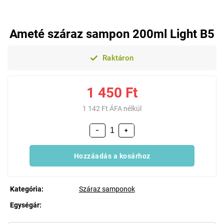
Ameté száraz sampon 200ml Light B5
Raktáron
1 450 Ft
1 142 Ft ÁFA nélkül
−
+
Hozzáadás a kosárhoz
Kategória
:
Száraz samponok
Egységár:
Egységár: