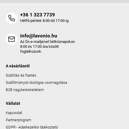
+36 1 323 7739
Hétfő-péntek 8:00-tól 17:00-ig
info@lavonio.hu
Az Ön e-mailjeivel hétköznapokon
8:00 és 17:00 óra között
foglalkozunk.
A vásárlásról
Szállítás és fizetés
Szállítmányok ökológiai csomagolása
B2B nagykereskedelem
Vállalat
Kapcsolat
Partnerprogram
GDPR - Adatkezelési tájékoztató