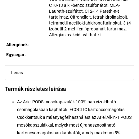
C10-13 alkil-benzolszulfonátot, MEA-
Laureth-szulfátot, C12-14 Pareth-n-t
tartalmaz. Citronellolt, tetrahidrolinaloolt,
tetrametil-acetiloktahidronaftalinokat, 3-(4-
izobutil-2-metilfenil)propanált tartalmaz.
Allergiás reakciót válthat ki.
Allergének
:
Egységár:
Egységár:
Leírás
Termék részletes leírása
Az Ariel PODS mosókapszulák 100%-ban vízoldható
csomagolásban kaphatók. ECOCLIC kartoncsomagolás:
Csökkentsük a műanyagfelhasználást az Ariel All-in-1 PODS
mosókapszulákkal, melyek most újrahasznosítható
kartoncsomagolásban kaphatók, amely maximum 5%