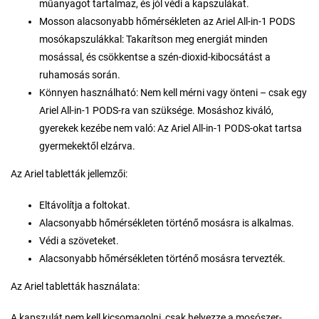
műanyagot tartalmaz, és jól védi a kapszulákat.
Mosson alacsonyabb hőmérsékleten az Ariel All-in-1 PODS
mosókapszulákkal: Takarítson meg energiát minden
mosással, és csökkentse a szén-dioxid-kibocsátást a
ruhamosás során.
Könnyen használható: Nem kell mérni vagy önteni – csak egy
Ariel All-in-1 PODS-ra van szüksége. Mosáshoz kiváló,
gyerekek kezébe nem való: Az Ariel All-in-1 PODS-okat tartsa
gyermekektől elzárva.
Az Ariel tabletták jellemzői:
Eltávolítja a foltokat.
Alacsonyabb hőmérsékleten történő mosásra is alkalmas.
Védi a szöveteket.
Alacsonyabb hőmérsékleten történő mosásra tervezték.
Az Ariel tabletták használata:
A kapszulát nem kell kicsomagolni, csak helyezze a mosószer-