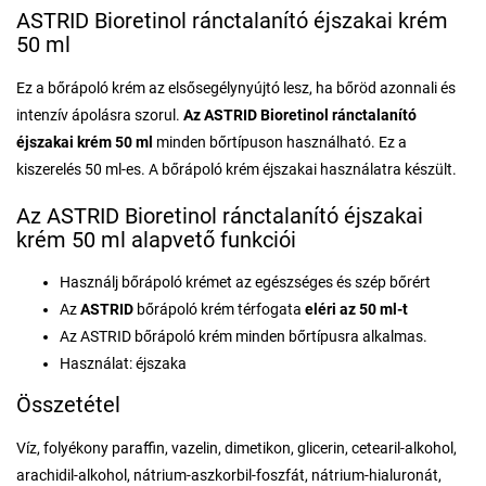
ASTRID Bioretinol ránctalanító éjszakai krém
50 ml
Ez a bőrápoló krém az elsősegélynyújtó lesz, ha bőröd azonnali és
intenzív ápolásra szorul.
Az ASTRID Bioretinol ránctalanító
éjszakai krém 50 ml
minden bőrtípuson használható. Ez a
kiszerelés 50 ml-es. A bőrápoló krém éjszakai használatra készült.
Az ASTRID Bioretinol ránctalanító éjszakai
krém 50 ml alapvető funkciói
Használj bőrápoló krémet az egészséges és szép bőrért
Az
ASTRID
bőrápoló krém térfogata
eléri
az 50 ml-t
Az ASTRID bőrápoló krém minden bőrtípusra alkalmas.
Használat: éjszaka
Összetétel
Víz, folyékony paraffin, vazelin, dimetikon, glicerin, cetearil-alkohol,
arachidil-alkohol, nátrium-aszkorbil-foszfát, nátrium-hialuronát,