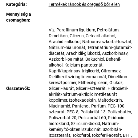
Kategória
:
Termékek ráncok és öregedő bőr ellen
Mennyiség a
csomagban
:
Víz, Paraffinum liquidum, Petrolátum,
Dimetikon, Glicerin, Cetearil-alkohol,
Arachidil-alkohol, Nátrium-aszkorbil-foszfát,
Nátrium-hialuronát, Tetranátrium-glutamát-
diacetát, Arachidil-glükozid, Aszkorbinsav,
Aszkorbil-palmitát, Bakuchiol, Behenil-
alkohol, Kalcium-pantotenát,
Kapril/kaprinsav-triglicerid, Citromsav,
Dietilhexil-sziringilidenmalonát, Dimetikon
keresztpolimer, Etilhexil-glicerin, Glükóz,
Összetevők
:
Gliceril-laurát, Gliceril-sztearát, Hidroxietil-
akrilát/nátrium-akriloildimetil-taurát
kopolimer, Izohexadekán, Maltodextrin,
Niacinamid, Pantenol, Parfum, PEG-100
sztearát, PEG-8, Poliakrilát-13, Poliizobutén,
Poliszorbát 20, Poliszorbát 60, Piridoxin-
hidroklorid, Szilícium-dioxid, Nátrium-
keményítő-oktenilszukcinát, Szorbitán-
izosztearát, Tokoferol, tokoferil-acetát, BHT,