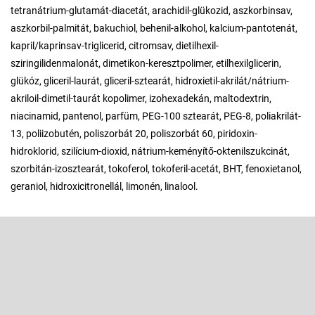
tetranátrium-glutamát-diacetát, arachidil-glükozid, aszkorbinsav,
aszkorbil-palmitát, bakuchiol, behenil-alkohol, kalcium-pantotenát,
kapril/kaprinsav-triglicerid, citromsav, dietilhexil-
sziringilidenmalonát, dimetikon-keresztpolimer, etilhexilglicerin,
glükóz, gliceril-laurát, gliceril-sztearát, hidroxietil-akrilát/nátrium-
akriloil-dimetil-taurát kopolimer, izohexadekán, maltodextrin,
niacinamid, pantenol, parfüm, PEG-100 sztearát, PEG-8, poliakrilát-
13, poliizobutén, poliszorbát 20, poliszorbát 60, piridoxin-
hidroklorid, szilícium-dioxid, nátrium-keményítő-oktenilszukcinát,
szorbitán-izosztearát, tokoferol, tokoferil-acetát, BHT, fenoxietanol,
geraniol, hidroxicitronellál, limonén, linalool.
L
á
b
Feliratkozás hírlevélre
l
é
Adja meg az e-mail címét, és mi tájékoztatást küldünk webáruházunk
új termékeiről.
c