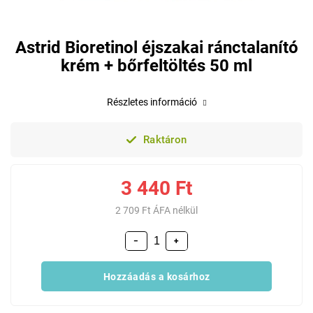
Astrid Bioretinol éjszakai ránctalanító
krém + bőrfeltöltés 50 ml
Részletes információ
Raktáron
3 440 Ft
2 709 Ft ÁFA nélkül
−
+
Hozzáadás a kosárhoz