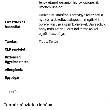
fenoxietanol, geraniol, hidroxicitronellál,
limonén, linalool
Használati utasítás: Este vigye fel az arc, a
nyak és a dekoltázs alaposan megtisztított
Elkészítés és
bőrére. Kerülje a szemkörnyéket. Javasoljuk,
használat
:
hogy más Astrid Bioretinol termékekkel
együtt használja.
Tárolás
:
Típus, Tartós
CLP rendelet
:
Biztonsági
figyelmeztetés
:
Allergének
:
Egységár:
Egységár:
Leírás
Termék részletes leírása