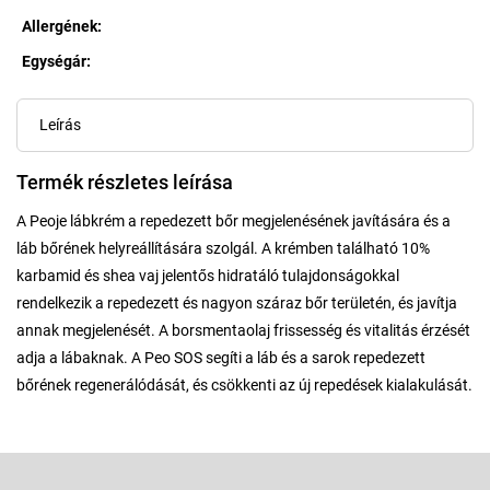
Allergének
:
Egységár:
Egységár:
Leírás
Termék részletes leírása
A Peoje lábkrém a repedezett bőr megjelenésének javítására és a
láb bőrének helyreállítására szolgál. A krémben található 10%
karbamid és shea vaj jelentős hidratáló tulajdonságokkal
rendelkezik a repedezett és nagyon száraz bőr területén, és javítja
annak megjelenését. A borsmentaolaj frissesség és vitalitás érzését
adja a lábaknak. A Peo SOS segíti a láb és a sarok repedezett
bőrének regenerálódását, és csökkenti az új repedések kialakulását.
L
á