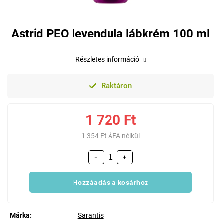
Astrid PEO levendula lábkrém 100 ml
Részletes információ
Raktáron
1 720 Ft
1 354 Ft ÁFA nélkül
−
+
Hozzáadás a kosárhoz
Márka:
Sarantis