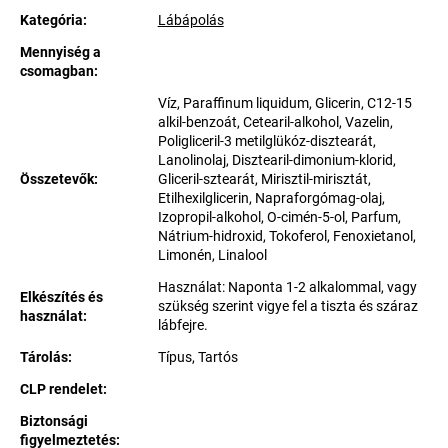
Kategória
:
Lábápolás
Mennyiség a
csomagban
:
Víz, Paraffinum liquidum, Glicerin, C12-15
alkil-benzoát, Cetearil-alkohol, Vazelin,
Poligliceril-3 metilglükóz-disztearát,
Lanolinolaj, Disztearil-dimonium-klorid,
Összetevők
:
Gliceril-sztearát, Mirisztil-mirisztát,
Etilhexilglicerin, Napraforgómag-olaj,
Izopropil-alkohol, O-cimén-5-ol, Parfum,
Nátrium-hidroxid, Tokoferol, Fenoxietanol,
Limonén, Linalool
Használat: Naponta 1-2 alkalommal, vagy
Elkészítés és
szükség szerint vigye fel a tiszta és száraz
használat
:
lábfejre.
Tárolás
:
Típus, Tartós
CLP rendelet
:
Biztonsági
figyelmeztetés
: