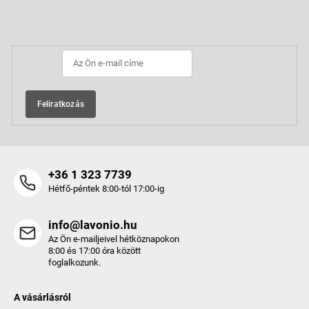
b
Feliratkozás hírlevélre
l
é
c
Feliratkozás
+36 1 323 7739
Hétfő-péntek 8:00-tól 17:00-ig
info@lavonio.hu
Az Ön e-mailjeivel hétköznapokon
8:00 és 17:00 óra között
foglalkozunk.
A vásárlásról