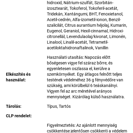
hidroxid, Nátrium-szulfát, Szorbitán-
izosztearát, Tokoferol, Tokoferil-acetát,
Tridekán, Xantángumi, BHT, Fenoxietanol,
Acetil-cedrén, Alfa-izometil-ionon, Benzil-
szalicilát, Citrus aurantium héjolaj, Kumarin,
Eugenol, Geraniol, Hexil-cinnamal, Hidroxi-
citronellál, Levendulaolaj/kivonat, Limonén,
Linalool, Linalil-acetát, Tetrametil-
acetiloktahidronaftalinok, Vanillin
Használati utasítás: Napozás előtt
bőségesen vigye fel száraz bőrre, és
egyenletesen oszlassa el, kerülve a
Elkészítés és
szemkörnyéket. Egy átlagos felnőtt teljes
használat
:
testének védelméhez 36 g fényvédőre van
szükség, ami körülbelül 6 teáskanálnyi.
Vigyen fel az arc méretével arányos
mennyiséget. Kizárólag külső használatra.
Tárolás
:
Típus, Tartós
CLP rendelet
:
Figyelmeztetés: Az ajánlott mennyiség
csökkentése jelentősen csökkenti a védelem