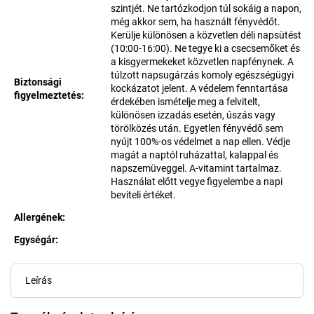
szintjét. Ne tartózkodjon túl sokáig a napon,
még akkor sem, ha használt fényvédőt.
Kerülje különösen a közvetlen déli napsütést
(10:00-16:00). Ne tegye ki a csecsemőket és
a kisgyermekeket közvetlen napfénynek. A
túlzott napsugárzás komoly egészségügyi
Biztonsági
kockázatot jelent. A védelem fenntartása
figyelmeztetés
:
érdekében ismételje meg a felvitelt,
különösen izzadás esetén, úszás vagy
törölközés után. Egyetlen fényvédő sem
nyújt 100%-os védelmet a nap ellen. Védje
magát a naptól ruházattal, kalappal és
napszemüveggel. A-vitamint tartalmaz.
Használat előtt vegye figyelembe a napi
beviteli értéket.
Allergének
:
Egységár:
Egységár:
Leírás