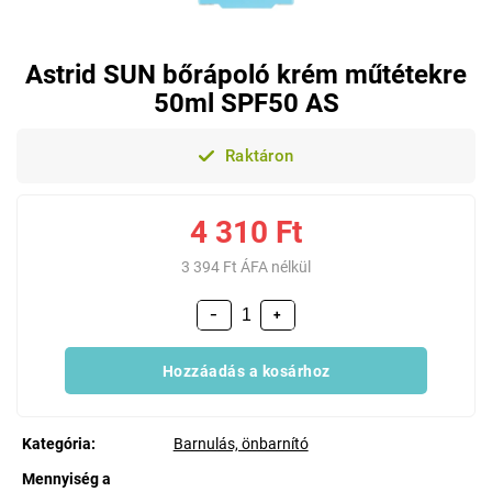
Astrid SUN bőrápoló krém műtétekre
50ml SPF50 AS
Raktáron
4 310 Ft
3 394 Ft ÁFA nélkül
−
+
Hozzáadás a kosárhoz
Kategória
:
Barnulás, önbarnító
Mennyiség a