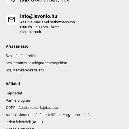
Hétfő-péntek 8:00-tól 17:00-ig
info@lavonio.hu
Az Ön e-mailjeivel hétköznapokon
8:00 és 17:00 óra között
foglalkozunk.
A vásárlásról
Szállítás és fizetés
Szállítmányok ökológiai csomagolása
B2B nagykereskedelem
Vállalat
Kapcsolat
Partnerprogram
GDPR - Adatkezelési tájékoztató
Az áruk visszaküldésének feltételei vagy reklamáció
Üzleti feltételek (ÁSZF)