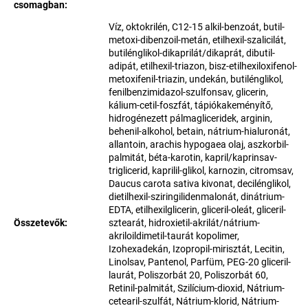
csomagban
:
Víz, oktokrilén, C12-15 alkil-benzoát, butil-
metoxi-dibenzoil-metán, etilhexil-szalicilát,
butilénglikol-dikaprilát/dikaprát, dibutil-
adipát, etilhexil-triazon, bisz-etilhexiloxifenol-
metoxifenil-triazin, undekán, butilénglikol,
fenilbenzimidazol-szulfonsav, glicerin,
kálium-cetil-foszfát, tápiókakeményítő,
hidrogénezett pálmagliceridek, arginin,
behenil-alkohol, betain, nátrium-hialuronát,
allantoin, arachis hypogaea olaj, aszkorbil-
palmitát, béta-karotin, kapril/kaprinsav-
triglicerid, kaprilil-glikol, karnozin, citromsav,
Daucus carota sativa kivonat, decilénglikol,
dietilhexil-sziringilidenmalonát, dinátrium-
EDTA, etilhexilglicerin, gliceril-oleát, gliceril-
Összetevők
:
sztearát, hidroxietil-akrilát/nátrium-
akriloildimetil-taurát kopolimer,
Izohexadekán, Izopropil-mirisztát, Lecitin,
Linolsav, Pantenol, Parfüm, PEG-20 gliceril-
laurát, Poliszorbát 20, Poliszorbát 60,
Retinil-palmitát, Szilícium-dioxid, Nátrium-
cetearil-szulfát, Nátrium-klorid, Nátrium-