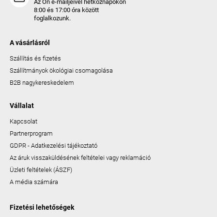
Az Ön e-mailjeivel hétköznapokon
8:00 és 17:00 óra között
foglalkozunk.
A vásárlásról
Szállítás és fizetés
Szállítmányok ökológiai csomagolása
B2B nagykereskedelem
Vállalat
Kapcsolat
Partnerprogram
GDPR - Adatkezelési tájékoztató
Az áruk visszaküldésének feltételei vagy reklamáció
Üzleti feltételek (ÁSZF)
A média számára
Fizetési lehetőségek