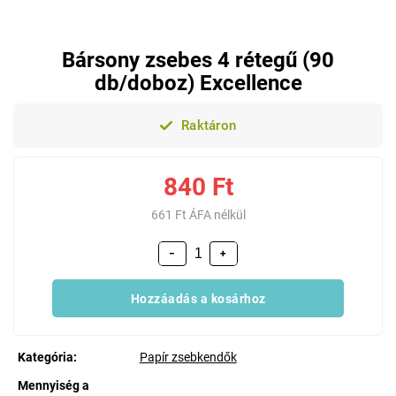
Bársony zsebes 4 rétegű (90
db/doboz) Excellence
Raktáron
840 Ft
661 Ft ÁFA nélkül
−
+
Hozzáadás a kosárhoz
Kategória
:
Papír zsebkendők
Mennyiség a