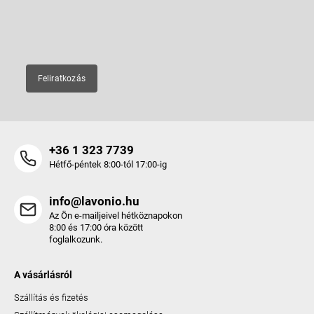
c
E-mail
Feliratkozás
+36 1 323 7739
Hétfő-péntek 8:00-tól 17:00-ig
info@lavonio.hu
Az Ön e-mailjeivel hétköznapokon
8:00 és 17:00 óra között
foglalkozunk.
A vásárlásról
Szállítás és fizetés