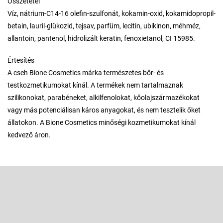
Összetétel
Víz, nátrium-C14-16 olefin-szulfonát, kokamin-oxid, kokamidopropil-
betain, lauril-glükozid, tejsav, parfüm, lecitin, ubikinon, méhméz,
allantoin, pantenol, hidrolizált keratin, fenoxietanol, CI 15985.
Értesítés
A cseh Bione Cosmetics márka természetes bőr- és
testkozmetikumokat kínál. A termékek nem tartalmaznak
szilikonokat, parabéneket, alkilfenolokat, kőolajszármazékokat
vagy más potenciálisan káros anyagokat, és nem tesztelik őket
állatokon. A Bione Cosmetics minőségi kozmetikumokat kínál
kedvező áron.
L
á
b
Feliratkozás hírlevélre
l
é
Adja meg az e-mail címét, és mi tájékoztatást küldünk webáruházunk
új termékeiről.