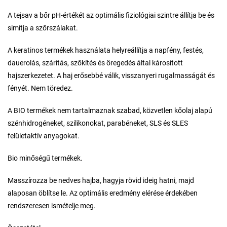
A tejsav a bőr pH-értékét az optimális fiziológiai szintre állítja be és
simítja a szőrszálakat.
A keratinos termékek használata helyreállítja a napfény, festés,
dauerolás, szárítás, szőkítés és öregedés által károsított
hajszerkezetet. A haj erősebbé válik, visszanyeri rugalmasságát és
fényét. Nem töredez.
A BIO termékek nem tartalmaznak szabad, közvetlen kőolaj alapú
szénhidrogéneket, szilikonokat, parabéneket, SLS és SLES
felületaktív anyagokat.
Bio minőségű termékek.
Masszírozza be nedves hajba, hagyja rövid ideig hatni, majd
alaposan öblítse le. Az optimális eredmény elérése érdekében
rendszeresen ismételje meg.