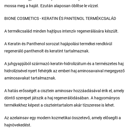
mossa meg a haját. Ezután alaposan öblítse le vízzel.
BIONE COSMETICS - KERATIN ÉS PANTENOL TERMÉKCSALÁD
A termékcsalád minden hajtípus intenzív regenerálására készült.
A Keratin és Panthenol sorozat hajápolási termékei rendkívül
regeneráló panthenolt és keratint tartalmaznak.
A juhgyapjúból származó keratin-hidrolizátum és a természetes haj
hidrolízisével nyert fehérjék az emberi haj aminosavaival megegyező
aminosavakat tartalmaznak.
A hatás erősségét a cisztein aminosav hozzáadásával érik el, amely
döntő szerepet játszik a haj regenerálódásában. A hagyományos
termékekhez képest a ciszteintartalom akár tízszerese is lehet.
Az azelainsav egy modern kozmetikai összetevő, amely elősegíti a
hajnövekedést.