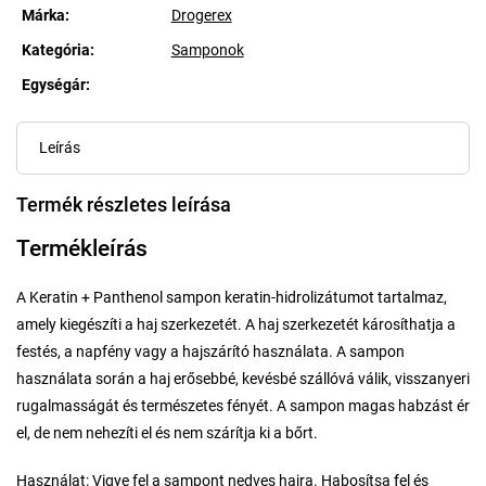
Márka:
Drogerex
Kategória
:
Samponok
Egységár:
Egységár:
Leírás
Termék részletes leírása
Termékleírás
A Keratin + Panthenol sampon keratin-hidrolizátumot tartalmaz,
amely kiegészíti a haj szerkezetét. A haj szerkezetét károsíthatja a
festés, a napfény vagy a hajszárító használata. A sampon
használata során a haj erősebbé, kevésbé szállóvá válik, visszanyeri
rugalmasságát és természetes fényét. A sampon magas habzást ér
el, de nem nehezíti el és nem szárítja ki a bőrt.
Használat: Vigye fel a sampont nedves hajra. Habosítsa fel és