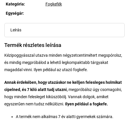
Kategória
:
Fogkefék
Egységár:
Egységár:
Leírás
Termék részletes leírása
Kézipoggyásszal utazva minden négyzetcentimétert megspórolsz,
és mindig megpróbálod a lehető legkompaktabb tárgyakat
magaddal vinni. Ilyen például az utazó fogkefe.
Annak érdekében, hogy utazáskor ne kelljen felesleges holmikat
cipelned, és 7 kiló alatt tudj utazni,
megpróbálsz úgy csomagolni,
hogy minden felesleget kiküszöbölj. Vannak dolgok, amiket
egyszerűen nem tudsz nélkülözni.
Ilyen például a fogkefe.
A termék nem alkalmas 7 év alatti gyermekek számára.