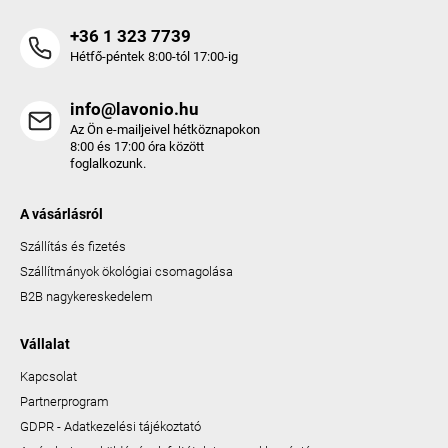
+36 1 323 7739
Hétfő-péntek 8:00-tól 17:00-ig
info@lavonio.hu
Az Ön e-mailjeivel hétköznapokon
8:00 és 17:00 óra között
foglalkozunk.
A vásárlásról
Szállítás és fizetés
Szállítmányok ökológiai csomagolása
B2B nagykereskedelem
Vállalat
Kapcsolat
Partnerprogram
GDPR - Adatkezelési tájékoztató