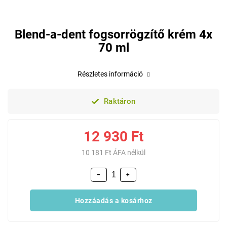
Blend-a-dent fogsorrögzítő krém 4x
70 ml
Részletes információ
Raktáron
12 930 Ft
10 181 Ft ÁFA nélkül
−
+
Hozzáadás a kosárhoz