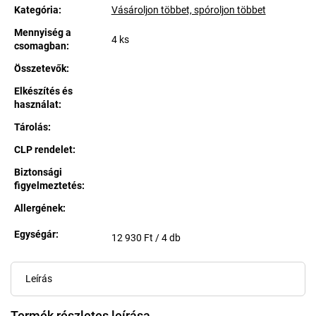
Kategória
:
Vásároljon többet, spóroljon többet
Mennyiség a
4 ks
csomagban
:
Összetevők
:
Elkészítés és
használat
:
Tárolás
:
CLP rendelet
:
Biztonsági
figyelmeztetés
:
Allergének
:
Egységár:
Egységár:
12 930 Ft / 4 db
Leírás
Termék részletes leírása