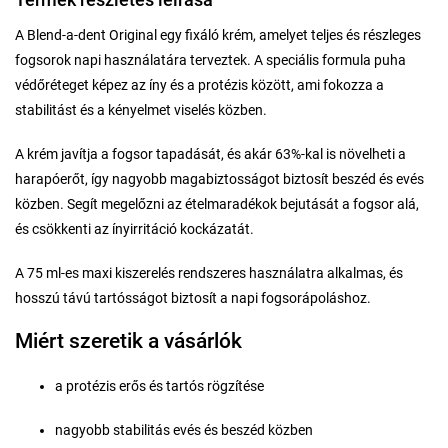
A Blend-a-dent Original egy fixáló krém, amelyet teljes és részleges
fogsorok napi használatára terveztek. A speciális formula puha
védőréteget képez az íny és a protézis között, ami fokozza a
stabilitást és a kényelmet viselés közben.
A krém javítja a fogsor tapadását, és akár 63%-kal is növelheti a
harapóerőt, így nagyobb magabiztosságot biztosít beszéd és evés
közben. Segít megelőzni az ételmaradékok bejutását a fogsor alá,
és csökkenti az ínyirritáció kockázatát.
A 75 ml-es maxi kiszerelés rendszeres használatra alkalmas, és
hosszú távú tartósságot biztosít a napi fogsorápoláshoz.
Miért szeretik a vásárlók
a protézis erős és tartós rögzítése
nagyobb stabilitás evés és beszéd közben