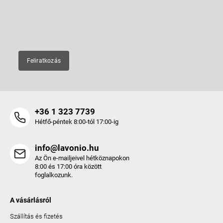
új termékeiről.
c
E-mail
Feliratkozás
+36 1 323 7739
Hétfő-péntek 8:00-tól 17:00-ig
info@lavonio.hu
Az Ön e-mailjeivel hétköznapokon
8:00 és 17:00 óra között
foglalkozunk.
A vásárlásról
Szállítás és fizetés