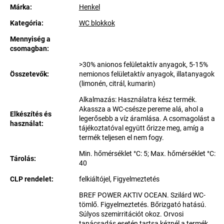
Márka:
Henkel
Kategória
:
WC blokkok
Mennyiség a
csomagban
:
>30% anionos felületaktív anyagok, 5-15%
Összetevők
:
nemionos felületaktív anyagok, illatanyagok
(limonén, citrál, kumarin)
Alkalmazás: Használatra kész termék.
Akassza a WC-csésze pereme alá, ahol a
Elkészítés és
legerősebb a víz áramlása. A csomagolást a
használat
:
tájékoztatóval együtt őrizze meg, amíg a
termék teljesen el nem fogy.
Min. hőmérséklet °C: 5; Max. hőmérséklet °C:
Tárolás
:
40
CLP rendelet
:
felkiáltójel, Figyelmeztetés
BREF POWER AKTIV OCEAN. Szilárd WC-
tömlő. Figyelmeztetés. Bőrizgató hatású.
Súlyos szemirritációt okoz. Orvosi
tanácsadás esetén tartsa kéznél a termék