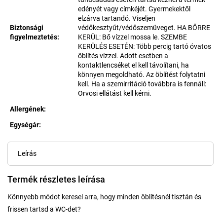
edényét vagy címkéjét. Gyermekektől
elzárva tartandó. Viseljen
Biztonsági
védőkesztyűt/védőszemüveget. HA BŐRRE
figyelmeztetés
:
KERÜL: Bő vízzel mossa le. SZEMBE
KERÜLÉS ESETÉN: Több percig tartó óvatos
öblítés vízzel. Adott esetben a
kontaktlencséket el kell távolítani, ha
könnyen megoldható. Az öblítést folytatni
kell. Ha a szemirritáció továbbra is fennáll:
Orvosi ellátást kell kérni.
Allergének
:
Egységár:
Egységár:
Leírás
Termék részletes leírása
Könnyebb módot keresel arra, hogy minden öblítésnél tisztán és
frissen tartsd a WC-det?