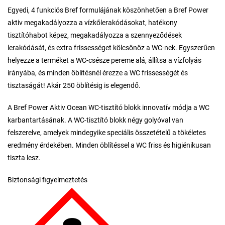
Egyedi, 4 funkciós Bref formulájának köszönhetően a Bref Power
aktiv megakadályozza a vízkőlerakódásokat, hatékony
tisztítóhabot képez, megakadályozza a szennyeződések
lerakódását, és extra frissességet kölcsönöz a WC-nek. Egyszerűen
helyezze a terméket a WC-csésze pereme alá, állítsa a vízfolyás
irányába, és minden öblítésnél érezze a WC frissességét és
tisztaságát! Akár 250 öblítésig is elegendő.
A Bref Power Aktiv Ocean WC-tisztító blokk innovatív módja a WC
karbantartásának. A WC-tisztító blokk négy golyóval van
felszerelve, amelyek mindegyike speciális összetételű a tökéletes
eredmény érdekében. Minden öblítéssel a WC friss és higiénikusan
tiszta lesz.
Biztonsági figyelmeztetés