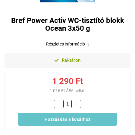
Bref Power Activ WC-tisztító blokk
Ocean 3x50 g
Részletes információ
Raktáron
1 290 Ft
1 016 Ft ÁFA nélkül
−
+
Hozzáadás a kosárhoz