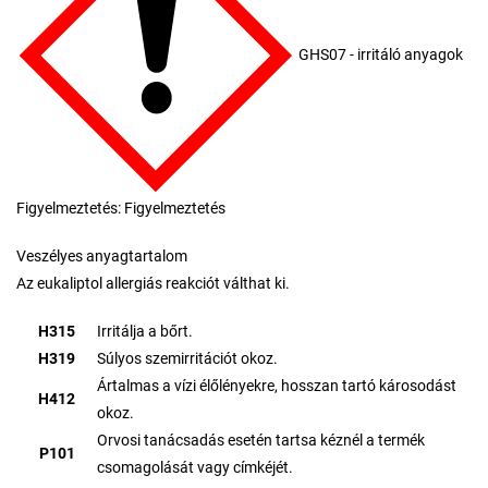
GHS07 - irritáló anyagok
Figyelmeztetés: Figyelmeztetés
Veszélyes anyagtartalom
Az eukaliptol allergiás reakciót válthat ki.
H315
Irritálja a bőrt.
H319
Súlyos szemirritációt okoz.
Ártalmas a vízi élőlényekre, hosszan tartó károsodást
H412
okoz.
Orvosi tanácsadás esetén tartsa kéznél a termék
P101
csomagolását vagy címkéjét.