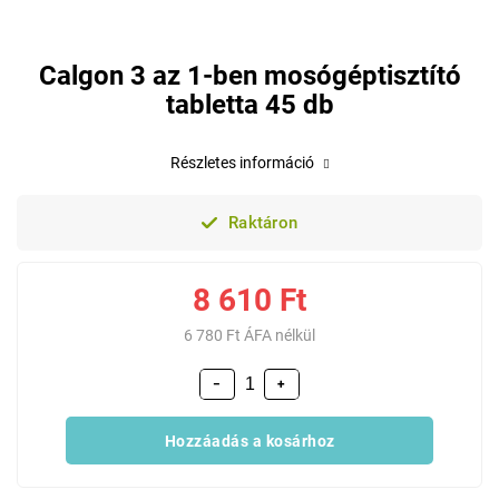
Calgon 3 az 1-ben mosógéptisztító
tabletta 45 db
Részletes információ
Raktáron
8 610 Ft
6 780 Ft ÁFA nélkül
−
+
Hozzáadás a kosárhoz