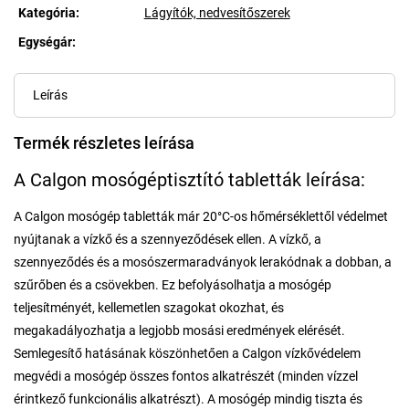
Kategória
:
Lágyítók, nedvesítőszerek
Egységár:
Egységár:
Leírás
Termék részletes leírása
A Calgon mosógéptisztító tabletták leírása:
A Calgon mosógép tabletták már 20°C-os hőmérséklettől védelmet
nyújtanak a vízkő és a szennyeződések ellen. A vízkő, a
szennyeződés és a mosószermaradványok lerakódnak a dobban, a
szűrőben és a csövekben. Ez befolyásolhatja a mosógép
teljesítményét, kellemetlen szagokat okozhat, és
megakadályozhatja a legjobb mosási eredmények elérését.
Semlegesítő hatásának köszönhetően a Calgon vízkővédelem
megvédi a mosógép összes fontos alkatrészét (minden vízzel
érintkező funkcionális alkatrészt). A mosógép mindig tiszta és