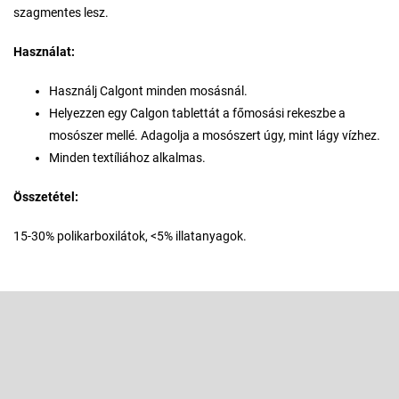
szagmentes lesz.
Használat:
Használj Calgont minden mosásnál.
Helyezzen egy Calgon tablettát a főmosási rekeszbe a
mosószer mellé. Adagolja a mosószert úgy, mint lágy vízhez.
Minden textíliához alkalmas.
Összetétel:
15-30% polikarboxilátok, <5% illatanyagok.
L
á
b
Feliratkozás hírlevélre
l
é
Adja meg az e-mail címét, és mi tájékoztatást küldünk webáruházunk
új termékeiről.
c