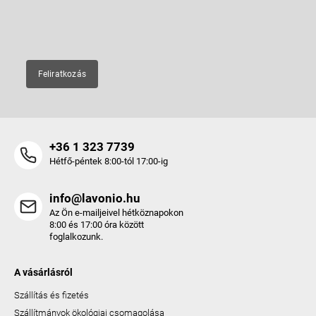
E-mail
Feliratkozás
+36 1 323 7739
Hétfő-péntek 8:00-tól 17:00-ig
info@lavonio.hu
Az Ön e-mailjeivel hétköznapokon
8:00 és 17:00 óra között
foglalkozunk.
A vásárlásról
Szállítás és fizetés
Szállítmányok ökológiai csomagolása