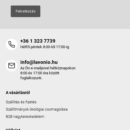
Feliratkozás
+36 1 323 7739
Hétfő-péntek 8:00-tól 17:00-ig
info@lavonio.hu
Az Ön e-mailjeivel hétköznapokon
8:00 és 17:00 óra között
foglalkozunk.
A vásárlásról
Szállítás és fizetés
Szállítmányok ökológiai csomagolása
B2B nagykereskedelem