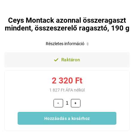
Ceys Montack azonnal összeragaszt
mindent, összeszerelő ragasztó, 190 g
Részletes információ
Raktáron
2 320 Ft
1 827 Ft ÁFA nélkül
−
+
Hozzáadás a kosárhoz