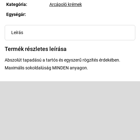
Kategória
:
Arcápoló krémek
Egységár:
Egységár:
Leírás
Termék részletes leírása
Abszolút tapadású a tartós és egyszerű rögzítés érdekében.
Maximális sokoldalúság MINDEN anyagon.
L
á
b
Feliratkozás hírlevélre
l
é
Adja meg az e-mail címét, és mi tájékoztatást küldünk webáruházunk
új termékeiről.
c
E-mail