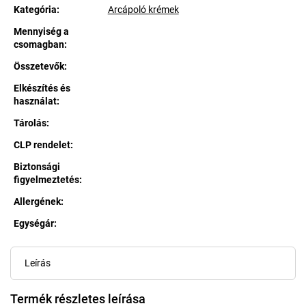
Kategória
:
Arcápoló krémek
Mennyiség a
csomagban
:
Összetevők
:
Elkészítés és
használat
:
Tárolás
:
CLP rendelet
:
Biztonsági
figyelmeztetés
:
Allergének
:
Egységár:
Egységár:
Leírás
Termék részletes leírása