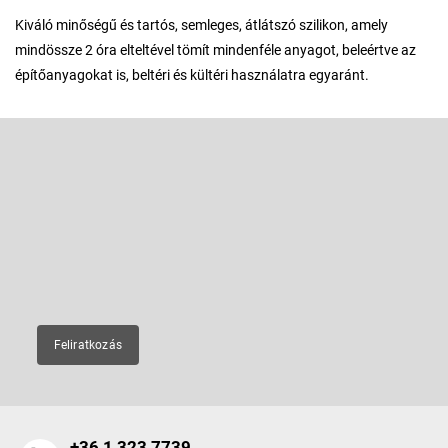
Kiváló minőségű és tartós, semleges, átlátszó szilikon, amely
mindössze 2 óra elteltével tömít mindenféle anyagot, beleértve az
építőanyagokat is, beltéri és kültéri használatra egyaránt.
L
á
b
Feliratkozás hírlevélre
l
é
Adja meg az e-mail címét, és mi tájékoztatást küldünk webáruházunk
új termékeiről.
c
E-mail
Feliratkozás
+36 1 323 7739