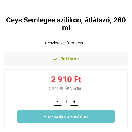
Ceys Semleges szilikon, átlátszó, 280
ml
Részletes információ
Raktáron
2 910 Ft
2 291 Ft ÁFA nélkül
−
+
Hozzáadás a kosárhoz