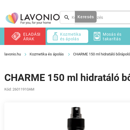
Ugrás
a
fő
Keresés
tartalomhoz
ELADÁSI
Kozmetika
Mosás és
ÁRAK
és ápolás
takarítás
Kozmetika és ápolás
CHARME 150 ml hidratáló bőrápoló
CHARME 150 ml hidratáló bő
Kód:
26011910AM