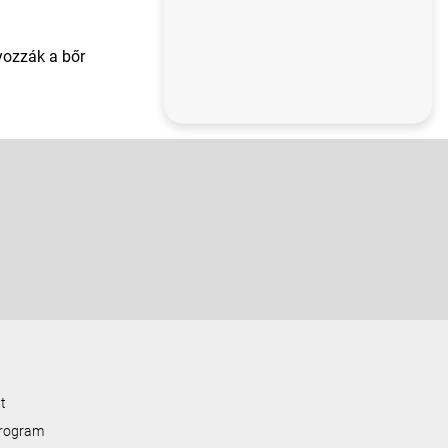
yozzák a bőr
t
program