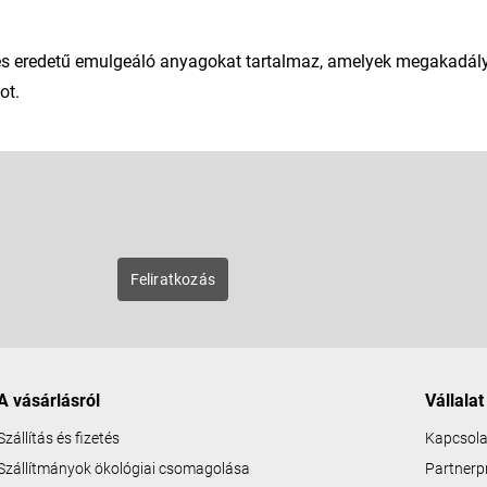
es eredetű emulgeáló anyagokat tartalmaz, amelyek megakadál
ot.
E-mail
zunk új
Feliratkozás
A vásárlásról
Vállalat
Szállítás és fizetés
Kapcsola
Szállítmányok ökológiai csomagolása
Partner