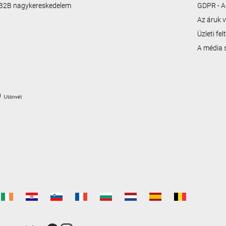
B2B nagykereskedelem
GDPR - A
Az áruk v
Üzleti fe
A média