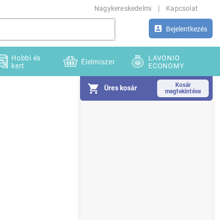
Nagykereskedelmi
Kapcsolat
Bejelentkezés
Hobbi és
LAVONIO
Élelmiszer
kert
ECONOMY
Üres kosár
O
l
d
a
l
s
ó
p
a
n
e