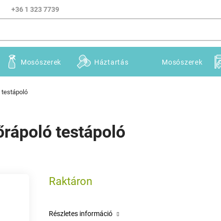
+36 1 323 7739
Mosószerek
Háztartás
Mosószerek
 testápoló
rápoló testápoló
Raktáron
Részletes információ