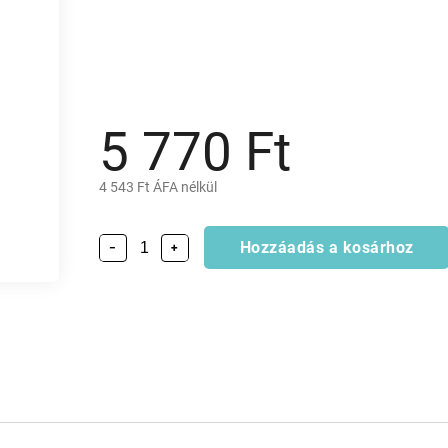
5 770 Ft
4 543 Ft ÁFA nélkül
Hozzáadás a kosárhoz
−
+