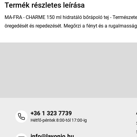
Termék részletes leírása
MA-FRA - CHARME 150 ml hidratáló bőrápoló tej - Természet
öregedését és repedezését. Megőrzi a fényt és a rugalmasság
L
á
b
Feliratkozás hírlevélre
l
é
Adja meg az e-mail címét, és mi tájékoztatást küldünk webáruhá
c
termékeiről.
+36 1 323 7739
Hétfő-péntek 8:00-tól 17:00-ig
info@lavonio.hu