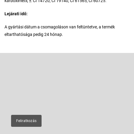
karboximetil, ±: CI 14720, CI 19140, CI 61565, CI 60725.
Lejárati idő:
A gyártási dátum a csomagoláson van feltüntetve, a termék
eltarthatósága pedig 24 hónap.
L
á
b
Feliratkozás hírlevélre
l
é
Adja meg az e-mail címét, és mi tájékoztatást küldünk webáruházunk
új termékeiről.
c
E-mail
Feliratkozás