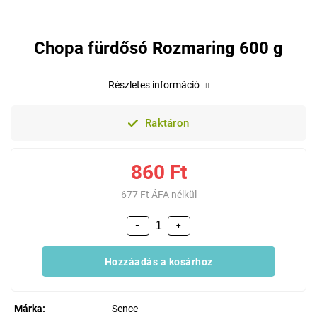
Chopa fürdősó Rozmaring 600 g
Részletes információ
Raktáron
860 Ft
677 Ft ÁFA nélkül
−
+
Hozzáadás a kosárhoz
Márka:
Sence