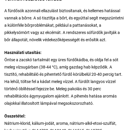
A fürdősók azonnali ellazulást biztosítanak, és kellemes hatással
vannak a bőrre. A só tisztítja a bőrt, és egyúttal segít megszüntetni
a különféle bőrproblémákat, például a pattanásokat, a
pikkelysömört vagy az ekcémát. A rendszeres sófürdők javítják a
bőr állapotát, növelik védekezőképességét és erősítik azt.
Használati utasítás:
Öntse a zacskó tartalmát egy üres fürdőkádba, és oldja fel a sót
meleg vízsugárban (38-44 °C), amíg gazdag hab képződik. A
tisztító, rehabilitáló és pihentető fürdő körülbelül 20-40 percig tart.
Ha lehűl, töltse fel a kádat meleg vízzel. A fürdőt langyos vízzel
történő öblítéssel fejezze be. Meleg pakolás és 30 perc
rehabilitációs ágynyugalom ajánlott. A pihenés hatása aromás
olajokkal illatosított lámpával megsokszorozható.
Összetétel:
Nátrium-klorid, kálium-jodát, aroma, nátrium-alkil-etoxi-szulfát,