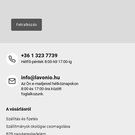
E-mail
Feliratkozás
+36 1 323 7739
Hétfő-péntek 8:00-tól 17:00-ig
info@lavonio.hu
Az Ön e-mailjeivel hétköznapokon
8:00 és 17:00 óra között
foglalkozunk.
A vásárlásról
Szállítás és fizetés
Szállítmányok ökológiai csomagolása
B2B nagykereskedelem