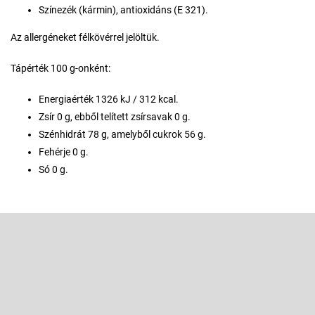
Színezék (kármin), antioxidáns (E 321).
Az allergéneket félkövérrel jelöltük.
Tápérték 100 g-onként:
Energiaérték 1326 kJ / 312 kcal.
Zsír 0 g, ebből telített zsírsavak 0 g.
Szénhidrát 78 g, amelyből cukrok 56 g.
Fehérje 0 g.
Só 0 g.
L
á
b
Feliratkozás hírlevélre
l
é
Adja meg az e-mail címét, és mi tájékoztatást küldünk webáruházunk
új termékeiről.
c