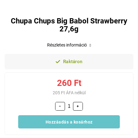
Chupa Chups Big Babol Strawberry
27,6g
Részletes információ
Raktáron
260 Ft
205 Ft ÁFA nélkül
−
+
Hozzáadás a kosárhoz