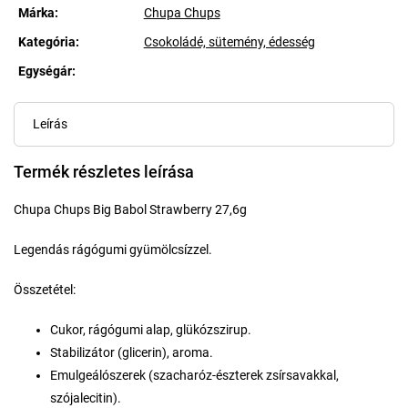
Márka:
Chupa Chups
Kategória
:
Csokoládé, sütemény, édesség
Egységár:
Egységár:
Leírás
Termék részletes leírása
Chupa Chups Big Babol Strawberry 27,6g
Legendás rágógumi gyümölcsízzel.
Összetétel:
Cukor, rágógumi alap, glükózszirup.
Stabilizátor (glicerin), aroma.
Emulgeálószerek (szacharóz-észterek zsírsavakkal,
szójalecitin).