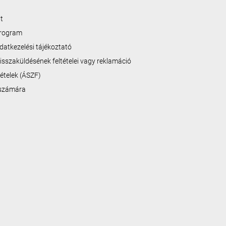
t
program
datkezelési tájékoztató
isszaküldésének feltételei vagy reklamáció
ltételek (ÁSZF)
 számára