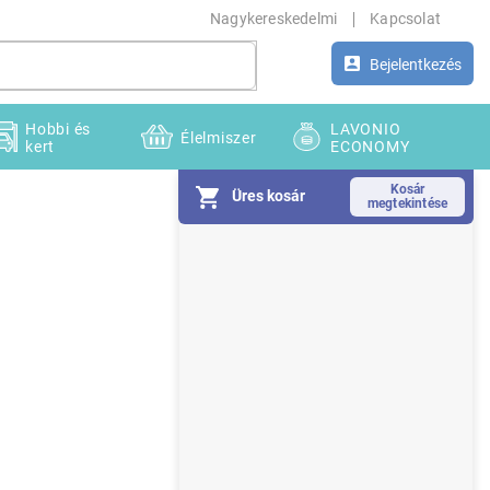
Nagykereskedelmi
Kapcsolat
Bejelentkezés
Hobbi és
LAVONIO
Élelmiszer
kert
ECONOMY
Üres kosár
O
l
d
a
l
s
ó
p
a
n
e