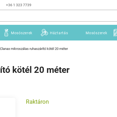
+36 1 323 7739
Mosószerek
Háztartás
Mosószerek
Clanax mikroszálas ruhaszárító kötél 20 méter
ító kötél 20 méter
Raktáron