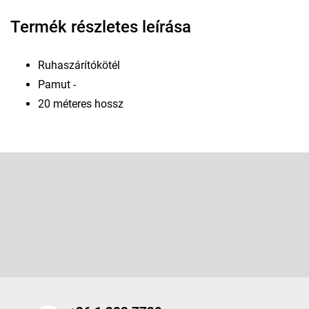
Termék részletes leírása
Ruhaszárítókötél
Pamut -
20 méteres hossz
L
á
b
l
Feliratkozás hírlevélre
é
c