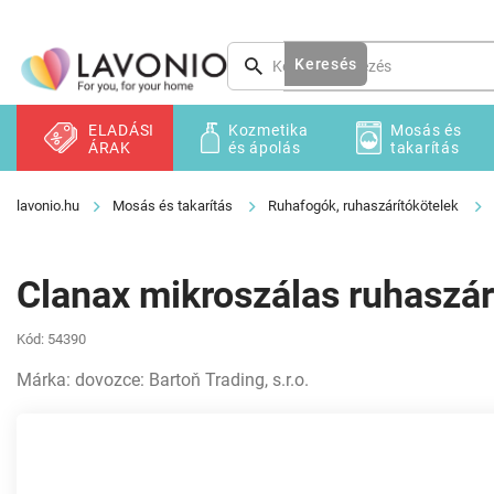
Ugrás
a
fő
Keresés
tartalomhoz
ELADÁSI
Kozmetika
Mosás és
ÁRAK
és ápolás
takarítás
Mosás és takarítás
Ruhafogók, ruhaszárítókötelek
Clanax mikroszálas ruhaszár
Kód:
54390
Márka:
dovozce: Bartoň Trading, s.r.o.