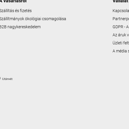
A vásárlásról
Vállalat
Szállítás és fizetés
Kapcsola
Szállítmányok ökológiai csomagolása
Partner
B2B nagykereskedelem
GDPR - A
Az áruk v
Üzleti fe
A média