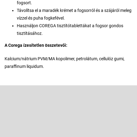
fogsort.
Távolítsa el a maradék krémet a fogsorról és a szájáról meleg
vízzel és puha fogkefével.
Használjon COREGA tisztítótablettákat a fogsor gondos
tisztításához.
A Corega ízesítetlen összetevői:
Kalcium/nátrium PVM/MA kopolimer, petrolátum, cellulóz gumi,
paraffinum liquidum.
L
á
b
Feliratkozás hírlevélre
l
é
Adja meg az e-mail címét, és mi tájékoztatást küldünk webáruházunk
új termékeiről.
c
E-mail