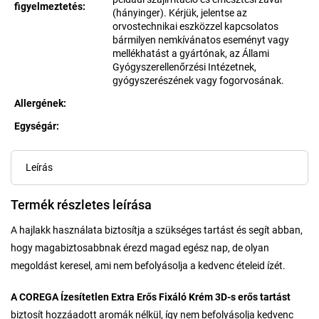
figyelmeztetés
:
(hányinger). Kérjük, jelentse az
orvostechnikai eszközzel kapcsolatos
bármilyen nemkívánatos eseményt vagy
mellékhatást a gyártónak, az Állami
Gyógyszerellenőrzési Intézetnek,
gyógyszerészének vagy fogorvosának.
Allergének
:
Egységár:
Egységár:
Leírás
Termék részletes leírása
A hajlakk használata biztosítja a szükséges tartást és segít abban,
hogy magabiztosabbnak érezd magad egész nap, de olyan
megoldást keresel, ami nem befolyásolja a kedvenc ételeid ízét.
A COREGA Ízesítetlen Extra Erős Fixáló Krém
3D-s erős tartást
biztosít hozzáadott aromák nélkül, így nem befolyásolja kedvenc