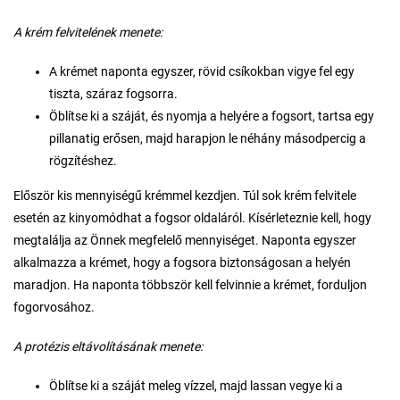
A krém felvitelének menete:
A krémet naponta egyszer, rövid csíkokban vigye fel egy
tiszta, száraz fogsorra.
Öblítse ki a száját, és nyomja a helyére a fogsort, tartsa egy
pillanatig erősen, majd harapjon le néhány másodpercig a
rögzítéshez.
Először kis mennyiségű krémmel kezdjen. Túl sok krém felvitele
esetén az kinyomódhat a fogsor oldaláról. Kísérleteznie kell, hogy
megtalálja az Önnek megfelelő mennyiséget. Naponta egyszer
alkalmazza a krémet, hogy a fogsora biztonságosan a helyén
maradjon. Ha naponta többször kell felvinnie a krémet, forduljon
fogorvosához.
A protézis eltávolításának menete:
Öblítse ki a száját meleg vízzel, majd lassan vegye ki a