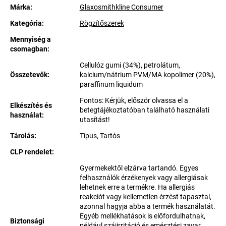
Márka:
Glaxosmithkline Consumer
Kategória
:
Rögzítőszerek
Mennyiség a
csomagban
:
Cellulóz gumi (34%), petrolátum,
Összetevők
:
kalcium/nátrium PVM/MA kopolimer (20%),
paraffinum liquidum
Fontos: Kérjük, először olvassa el a
Elkészítés és
betegtájékoztatóban található használati
használat
:
utasítást!
Tárolás
:
Típus, Tartós
CLP rendelet
:
Gyermekektől elzárva tartandó. Egyes
felhasználók érzékenyek vagy allergiásak
lehetnek erre a termékre. Ha allergiás
reakciót vagy kellemetlen érzést tapasztal,
azonnal hagyja abba a termék használatát.
Egyéb mellékhatások is előfordulhatnak,
Biztonsági
például szájirritáció és emésztési zavar