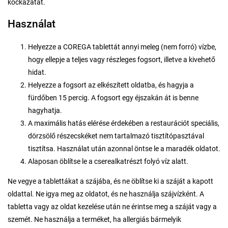
kockázatát.
Használat
Helyezze a COREGA tablettát annyi meleg (nem forró) vízbe,
hogy ellepje a teljes vagy részleges fogsort, illetve a kivehető
hidat.
Helyezze a fogsort az elkészített oldatba, és hagyja a
fürdőben 15 percig. A fogsort egy éjszakán át is benne
hagyhatja.
A maximális hatás elérése érdekében a restaurációt speciális,
dörzsölő részecskéket nem tartalmazó tisztítópasztával
tisztítsa. Használat után azonnal öntse le a maradék oldatot.
Alaposan öblítse le a cserealkatrészt folyó víz alatt.
Ne vegye a tablettákat a szájába, és ne öblítse ki a száját a kapott
oldattal. Ne igya meg az oldatot, és ne használja szájvízként. A
tabletta vagy az oldat kezelése után ne érintse meg a száját vagy a
szemét. Ne használja a terméket, ha allergiás bármelyik