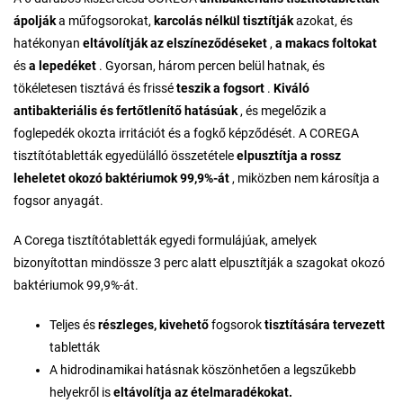
ápolják
a műfogsorokat,
karcolás nélkül
tisztítják
azokat, és
hatékonyan
eltávolítják az elszíneződéseket
,
a makacs foltokat
és
a lepedéket
. Gyorsan, három percen belül hatnak, és
tökéletesen tisztává és frissé
teszik a fogsort
.
Kiváló
antibakteriális és fertőtlenítő hatásúak
, és megelőzik a
foglepedék okozta irritációt és a fogkő képződését. A COREGA
tisztítótabletták egyedülálló összetétele
elpusztítja a rossz
leheletet okozó baktériumok 99,9%-át
, miközben nem károsítja a
fogsor anyagát.
A Corega tisztítótabletták egyedi formulájúak, amelyek
bizonyítottan mindössze 3 perc alatt elpusztítják a szagokat okozó
baktériumok 99,9%-át.
Teljes és
részleges, kivehető
fogsorok
tisztítására tervezett
tabletták
A hidrodinamikai hatásnak köszönhetően a legszűkebb
helyekről is
eltávolítja az ételmaradékokat.