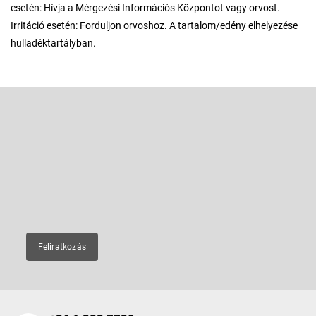
esetén: Hívja a Mérgezési Információs Központot vagy orvost.
Irritáció esetén: Forduljon orvoshoz. A tartalom/edény elhelyezése
hulladéktartályban.
L
á
b
Feliratkozás hírlevélre
l
é
Adja meg az e-mail címét, és mi tájékoztatást küldünk webáruházunk
új termékeiről.
c
E-mail
Feliratkozás