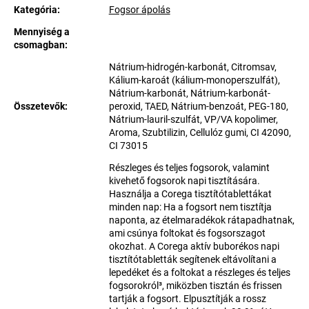
Kategória
:
Fogsor ápolás
Mennyiség a
csomagban
:
Nátrium-hidrogén-karbonát, Citromsav,
Kálium-karoát (kálium-monoperszulfát),
Nátrium-karbonát, Nátrium-karbonát-
Összetevők
:
peroxid, TAED, Nátrium-benzoát, PEG-180,
Nátrium-lauril-szulfát, VP/VA kopolimer,
Aroma, Szubtilizin, Cellulóz gumi, CI 42090,
CI 73015
Részleges és teljes fogsorok, valamint
kivehető fogsorok napi tisztítására.
Használja a Corega tisztítótablettákat
minden nap: Ha a fogsort nem tisztítja
naponta, az ételmaradékok rátapadhatnak,
ami csúnya foltokat és fogsorszagot
okozhat. A Corega aktív buborékos napi
tisztítótabletták segítenek eltávolítani a
lepedéket és a foltokat a részleges és teljes
fogsorokról³, miközben tisztán és frissen
tartják a fogsort. Elpusztítják a rossz