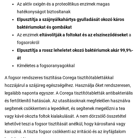
Az aktív oxigén és a proteolitikus enzimek magas
hatékonyságot biztosítanak
Elpusztítja a szájnyálkahártya gyulladását okozó káros
baktériumokat és gombákat
Az enzimek
eltávolítják a foltokat és az elszíneződéseket
a
fogsorokról
Elpusztítja a rossz leheletet okozó baktériumok akár 99,9%-
át
Kíméletes a fogsoranyagokkal
A fogsor rendszeres tisztítása Corega tisztítótablettákkal
hozzájárul a szájüreg egészségéhez. Használja őket rendszeresen,
legalább naponta egyszer. A Corega tisztítótabletták antibakteriális
és fertőtlenítő hatásúak. Az utasításoknak megfelelően használva
segítenek csökkenteni a lepedéket, és segítenek megelőzni a tea
vagy kávé okozta foltok kialakulását. A nem dörzsölő összetétel
lehetővé teszi a fogsor tisztítását anélkül, hogy károsítaná vagy
karcolná. A tiszta fogsor csökkenti az irritáció és az ínyfájdalom