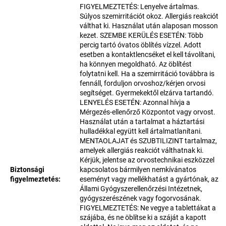
FIGYELMEZTETÉS: Lenyelve ártalmas.
Súlyos szemirritációt okoz. Allergiás reakciót
válthat ki. Használat után alaposan mosson
kezet. SZEMBE KERÜLÉS ESETÉN: Több
percig tartó óvatos öblítés vízzel. Adott
esetben a kontaktlencséket el kell távolítani,
ha könnyen megoldható. Az öblítést
folytatni kell. Ha a szemirritáció továbbra is
fennáll, forduljon orvoshoz/kérjen orvosi
segítséget. Gyermekektől elzárva tartandó.
LENYELÉS ESETÉN: Azonnal hívja a
Mérgezés-ellenőrző Központot vagy orvost.
Használat után a tartalmat a háztartási
hulladékkal együtt kell ártalmatlanítani.
MENTAOLAJAT és SZUBTILIZINT tartalmaz,
amelyek allergiás reakciót válthatnak ki.
Kérjük, jelentse az orvostechnikai eszközzel
Biztonsági
kapcsolatos bármilyen nemkívánatos
figyelmeztetés
:
eseményt vagy mellékhatást a gyártónak, az
Állami Gyógyszerellenőrzési Intézetnek,
gyógyszerészének vagy fogorvosának.
FIGYELMEZTETÉS: Ne vegye a tablettákat a
szájába, és ne öblítse ki a száját a kapott