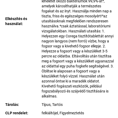
leheletet okozó baktériumok 99,9%-át⁴,
amelyek károsíthatják a természetes
fogakat és az ínyt. Használja minden nap a
tiszta, friss és egészséges mosolyért!³az
Elkészítés és
utasításoknak megfelelően rendszeresen
használat
:
használva.⁴csak áztatással, laboratóriumi
vizsgálatokban. Használati utasítás: 1.
Helyezzen egy Corega tisztítótablettát annyi
nagyon langyos (nem forró) vízbe, hogy a
fogsor vagy a kivehető fogsor ellepje. 2.
Helyezze a fogsort vagy a készüléket 3-5
percre az oldatba. Eltávolítás után tisztítsa
meg a fogsort vagy a készüléket ugyanazzal
az oldattal egy puha fogkefe segítségével. 3.
Öblítse le alaposan a fogsort vagy a
készüléket folyó vízzel. Használat után
azonnal öntse ki a maradék oldatot.
Kivehető fogászati eszközök, például
fogszabályozó és szájvédő tisztítására is
alkalmas.
Tárolás
:
Típus, Tartós
CLP rendelet
:
felkiáltójel, Figyelmeztetés