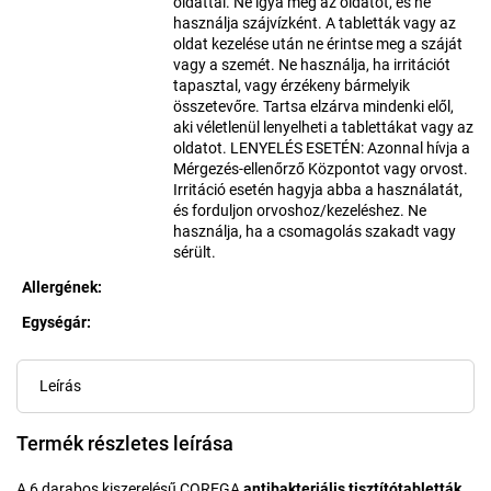
oldattal. Ne igya meg az oldatot, és ne
használja szájvízként. A tabletták vagy az
oldat kezelése után ne érintse meg a száját
vagy a szemét. Ne használja, ha irritációt
tapasztal, vagy érzékeny bármelyik
összetevőre. Tartsa elzárva mindenki elől,
aki véletlenül lenyelheti a tablettákat vagy az
oldatot. LENYELÉS ESETÉN: Azonnal hívja a
Mérgezés-ellenőrző Központot vagy orvost.
Irritáció esetén hagyja abba a használatát,
és forduljon orvoshoz/kezeléshez. Ne
használja, ha a csomagolás szakadt vagy
sérült.
Allergének
:
Egységár:
Egységár:
Leírás
Termék részletes leírása
A 6 darabos kiszerelésű COREGA
antibakteriális tisztítótabletták