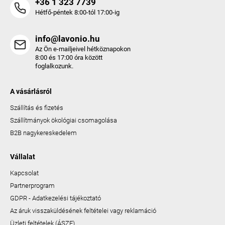
+36 1 323 7739
Hétfő-péntek 8:00-tól 17:00-ig
info@lavonio.hu
Az Ön e-mailjeivel hétköznapokon
8:00 és 17:00 óra között
foglalkozunk.
A vásárlásról
Szállítás és fizetés
Szállítmányok ökológiai csomagolása
B2B nagykereskedelem
Vállalat
Kapcsolat
Partnerprogram
GDPR - Adatkezelési tájékoztató
Az áruk visszaküldésének feltételei vagy reklamáció
Üzleti feltételek (ÁSZF)