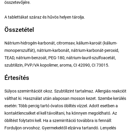
összetevőjére.
A tablettákat száraz és hűvös helyen tárolja.
Összetétel
Nátrium-hidrogén-karbonát, citromsav, kálium-karoát (kálium-
monoperszulfát), nátrium-karbonát, nátrium-karbonát-peroxid,
TEAD, nátrium-benzoát, PEG-180, nátrium-lauril-szulfoacetát,
szubtilizin, PVP/VA kopolimer, aroma, CI 42090, CI 73015.
Értesítés
Súlyos szemirritációt okoz. Szubtilizint tartalmaz. Allergiás reakciót
válthat ki. Használat után alaposan mosson kezet. Szembe kerülés
esetén: Több percig tartó óvatos öblítés vízzel. Adott esetben a
kontaktlencséket el kell távolítani, ha könnyen megoldható. Az
öblítést folytatni kell. Ha a szemirritáció továbbra is fennáll:
Forduljon orvoshoz. Gyermekektől elzárva tartandó. Lenyelés