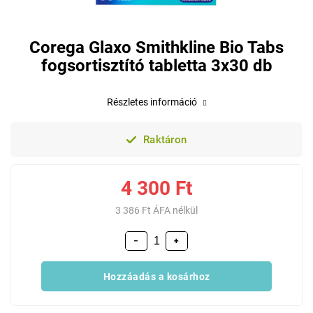
Corega Glaxo Smithkline Bio Tabs
fogsortisztító tabletta 3x30 db
Részletes információ
Raktáron
4 300 Ft
3 386 Ft ÁFA nélkül
−
+
Hozzáadás a kosárhoz