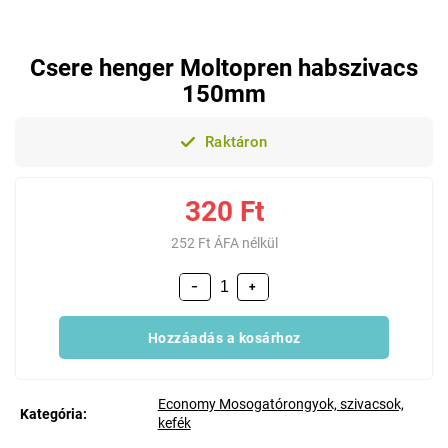
Csere henger Moltopren habszivacs
150mm
Raktáron
320 Ft
252 Ft ÁFA nélkül
−
+
Hozzáadás a kosárhoz
Economy Mosogatórongyok, szivacsok,
Kategória
:
kefék