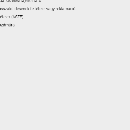
datkezelési tájékoztató
isszaküldésének feltételei vagy reklamáció
ltételek (ÁSZF)
 számára