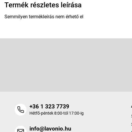
Termék részletes leírása
Semmilyen termékleírás nem érhető el
L
á
b
Feliratkozás hírlevélre
l
é
Adja meg az e-mail címét, és mi tájékoztatást küldünk webáruhá
c
termékeiről.
+36 1 323 7739
Hétfő-péntek 8:00-tól 17:00-ig
info@lavonio.hu