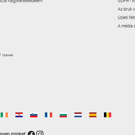
B2B nagykereskedelem
GDPR - A
Az áruk v
Üzleti fe
A média
ssen minket: