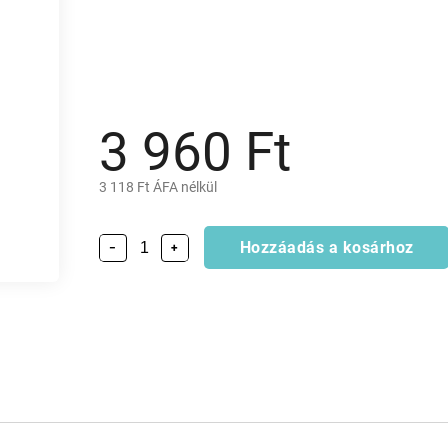
3 960 Ft
3 118 Ft ÁFA nélkül
Hozzáadás a kosárhoz
−
+