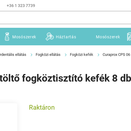
+36 1 323 7739
Mosószerek
Háztartás
Mosószerek
rdentális ellátás
Fogközi ellátás
Fogközi kefék
Curaprox CPS 06 
öltő fogköztisztító kefék 8 d
Raktáron