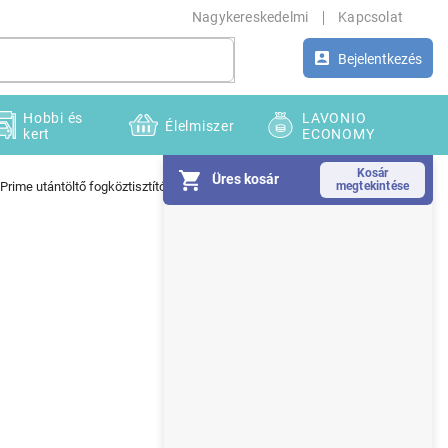
Nagykereskedelmi
Kapcsolat
Bejelentkezés
Hobbi és
LAVONIO
Élelmiszer
kert
ECONOMY
Üres kosár
Prime utántöltő fogköztisztító kefék 8 db
O
l
d
b
a
l
s
ó
p
a
n
e