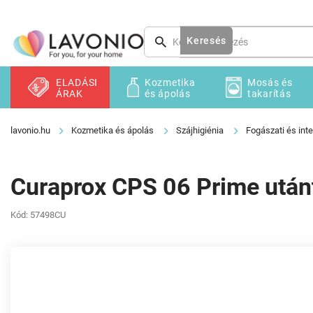
Ugrás
a
fő
Keresés
tartalomhoz
ELADÁSI
Kozmetika
Mosás és
ÁRAK
és ápolás
takarítás
Kozmetika és ápolás
Szájhigiénia
Fogászati és inte
Curaprox CPS 06 Prime utánt
Kód:
57498CU