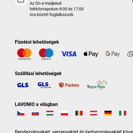
Az Ön e-mailjeivel
hétköznapokon 8:00 és 17:00
óra között foglalkozunk.
Fizetési lehetőségek
Szállítási lehetőségek
LAVONIO a világban
Rendezvényekért, versenyekért és kedvezményekért köve