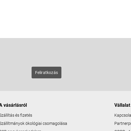
E-mail
zunk új
Feliratkozás
A vásárlásról
Vállalat
Szállítás és fizetés
Kapcsola
Szállítmányok ökológiai csomagolása
Partner