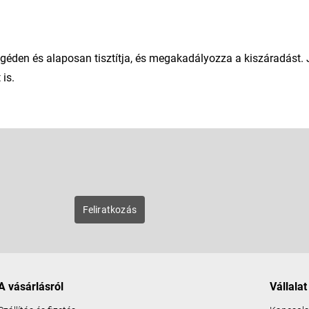
yengéden és alaposan tisztítja, és megakadályozza a kiszáradást. 
is.
E-mail
zunk új
Feliratkozás
A vásárlásról
Vállalat