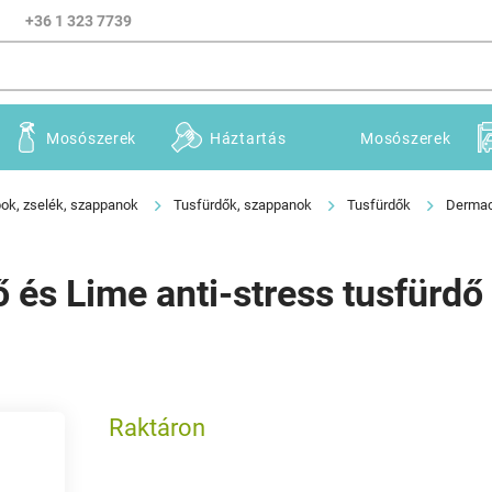
+36 1 323 7739
Mosószerek
Háztartás
Mosószerek
ok, zselék, szappanok
Tusfürdők, szappanok
Tusfürdők
Dermaco
 és Lime anti-stress tusfürdő
Raktáron