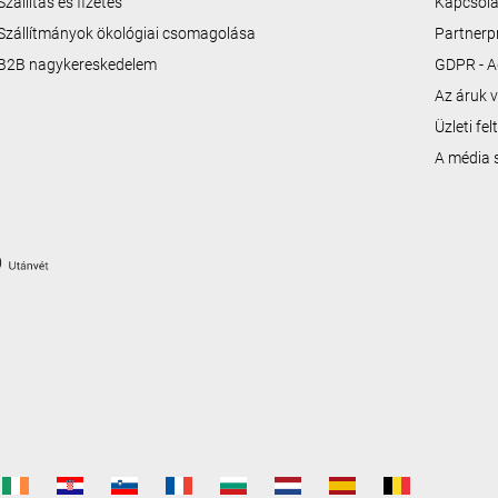
Szállítás és fizetés
Kapcsola
Szállítmányok ökológiai csomagolása
Partner
B2B nagykereskedelem
GDPR - A
Az áruk v
Üzleti fe
A média