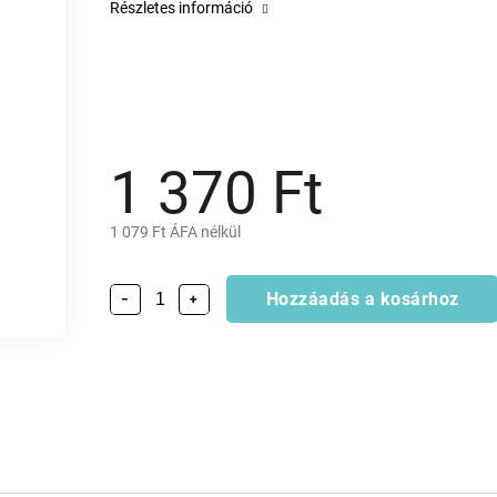
Részletes információ
1 370 Ft
1 079 Ft ÁFA nélkül
Hozzáadás a kosárhoz
−
+