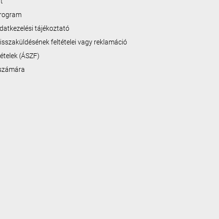
t
program
datkezelési tájékoztató
isszaküldésének feltételei vagy reklamáció
ltételek (ÁSZF)
 számára