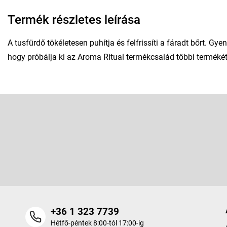
Termék részletes leírása
A tusfürdő tökéletesen puhítja és felfrissíti a fáradt bőrt. G
hogy próbálja ki az Aroma Ritual termékcsalád többi termékét 
L
á
b
Feliratkozás hírlevélre
l
é
Adja meg az e-mail címét, és mi tájékoztatást küldünk webáruhá
c
termékeiről.
+36 1 323 7739
Hétfő-péntek 8:00-tól 17:00-ig