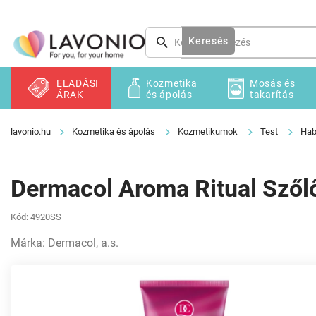
Ugrás
a
fő
Keresés
tartalomhoz
ELADÁSI
Kozmetika
Mosás és
ÁRAK
és ápolás
takarítás
Kozmetika és ápolás
Kozmetikumok
Test
Hab
Dermacol Aroma Ritual Szőlő
Kód:
4920SS
Márka:
Dermacol, a.s.