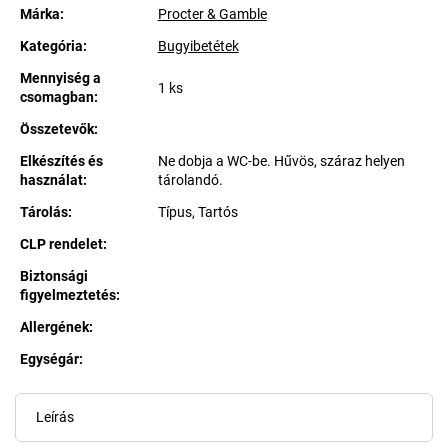
Márka:
Procter & Gamble
Kategória
:
Bugyibetétek
Mennyiség a
1 ks
csomagban
:
Összetevők
:
Elkészítés és
Ne dobja a WC-be. Hűvös, száraz helyen
használat
:
tárolandó.
Tárolás
:
Típus, Tartós
CLP rendelet
:
Biztonsági
figyelmeztetés
:
Allergének
:
Egységár:
Egységár:
Leírás