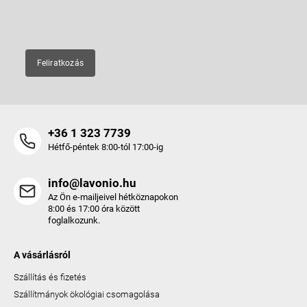
E-mail
Feliratkozás
+36 1 323 7739
Hétfő-péntek 8:00-tól 17:00-ig
info@lavonio.hu
Az Ön e-mailjeivel hétköznapokon
8:00 és 17:00 óra között
foglalkozunk.
A vásárlásról
Szállítás és fizetés
Szállítmányok ökológiai csomagolása