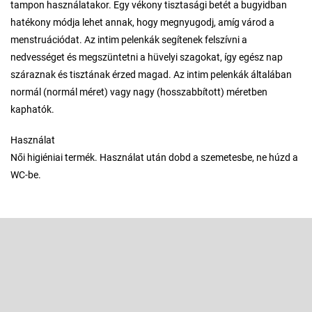
tampon használatakor. Egy vékony tisztasági betét a bugyidban
hatékony módja lehet annak, hogy megnyugodj, amíg várod a
menstruációdat. Az intim pelenkák segítenek felszívni a
nedvességet és megszüntetni a hüvelyi szagokat, így egész nap
száraznak és tisztának érzed magad. Az intim pelenkák általában
normál (normál méret) vagy nagy (hosszabbított) méretben
kaphatók.
Használat
Női higiéniai termék. Használat után dobd a szemetesbe, ne húzd a
WC-be.
L
á
b
Feliratkozás hírlevélre
l
é
Adja meg az e-mail címét, és mi tájékoztatást küldünk webáruházunk
új termékeiről.
c