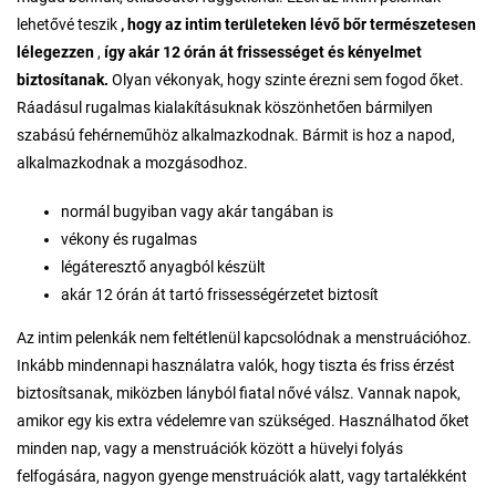
lehetővé teszik
, hogy az intim területeken lévő bőr természetesen
lélegezzen
,
így akár 12 órán át frissességet és kényelmet
biztosítanak.
Olyan vékonyak, hogy szinte érezni sem fogod őket.
Ráadásul rugalmas kialakításuknak köszönhetően bármilyen
szabású fehérneműhöz alkalmazkodnak. Bármit is hoz a napod,
alkalmazkodnak a mozgásodhoz.
normál bugyiban vagy akár tangában is
vékony és rugalmas
légáteresztő anyagból készült
akár 12 órán át tartó frissességérzetet biztosít
Az intim pelenkák nem feltétlenül kapcsolódnak a menstruációhoz.
Inkább mindennapi használatra valók, hogy tiszta és friss érzést
biztosítsanak, miközben lányból fiatal nővé válsz. Vannak napok,
amikor egy kis extra védelemre van szükséged. Használhatod őket
minden nap, vagy a menstruációk között a hüvelyi folyás
felfogására, nagyon gyenge menstruációk alatt, vagy tartalékként