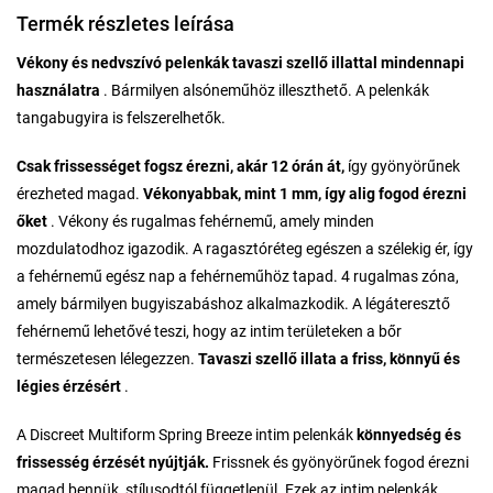
Termék részletes leírása
Vékony és nedvszívó pelenkák tavaszi szellő illattal mindennapi
használatra
. Bármilyen alsóneműhöz illeszthető. A pelenkák
tangabugyira is felszerelhetők.
Csak frissességet fogsz érezni, akár 12 órán át,
így gyönyörűnek
érezheted magad.
Vékonyabbak, mint 1 mm, így alig fogod érezni
őket
. Vékony és rugalmas fehérnemű, amely minden
mozdulatodhoz igazodik. A ragasztóréteg egészen a szélekig ér, így
a fehérnemű egész nap a fehérneműhöz tapad. 4 rugalmas zóna,
amely bármilyen bugyiszabáshoz alkalmazkodik. A légáteresztő
fehérnemű lehetővé teszi, hogy az intim területeken a bőr
természetesen lélegezzen.
Tavaszi szellő illata a friss, könnyű és
légies érzésért
.
A Discreet Multiform Spring Breeze intim pelenkák
könnyedség és
frissesség érzését nyújtják.
Frissnek és gyönyörűnek fogod érezni
magad bennük, stílusodtól függetlenül. Ezek az intim pelenkák