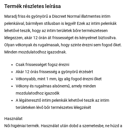
Termék részletes leírása
Maradj friss és gyönyörű a Discreet Normal illatmentes intim
pelenkáival, bármilyen stílusban is legyél! Ezek az intim pelenkák
lehetővé teszik, hogy az intim területek bőre természetesen
lélegezzen, akár 12 órán át frissességet és kényelmet biztosítva.
Olyan vékonyak és rugalmasak, hogy szinte érezni sem fogod őket.
Minden mozdulatodhoz igazodnak.
Csak frissességet fogsz érezni
Akár 12 órás frissesség a gyönyörű érzésért
Vékonyabb, mint 1 mm, így alig fogod érezni őket
Vékony és rugalmas alsónemű, amely minden
mozdulatodhoz igazodik
A légáteresztő intim pelenkák lehetővé teszik az intim
területeken lévő bőr természetes lélegzését
Használat
Női higiéniai termék. Használat után dobd a szemetesbe, ne húzd a