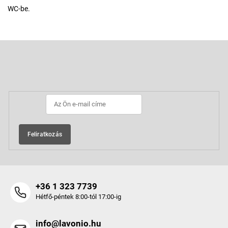
WC-be.
L
á
b
Feliratkozás hírlevélre
l
é
c
Feliratkozás
+36 1 323 7739
Hétfő-péntek 8:00-tól 17:00-ig
info@lavonio.hu