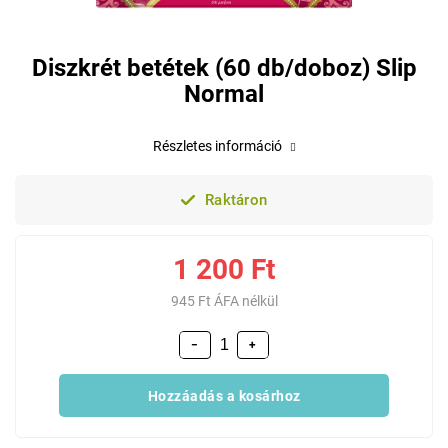
Diszkrét betétek (60 db/doboz) Slip
Normal
Részletes információ
Raktáron
1 200 Ft
945 Ft ÁFA nélkül
−
+
Hozzáadás a kosárhoz