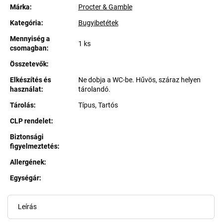
Márka:
Procter & Gamble
Kategória
:
Bugyibetétek
Mennyiség a
1 ks
csomagban
:
Összetevők
:
Elkészítés és
Ne dobja a WC-be. Hűvös, száraz helyen
használat
:
tárolandó.
Tárolás
:
Típus, Tartós
CLP rendelet
:
Biztonsági
figyelmeztetés
:
Allergének
:
Egységár:
Egységár:
Leírás