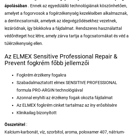
ápolásában
. Ennek az egyedülálló technológiának köszönhetően,
amelyet a fogorvosok a fogérzékenység kezelésében alkalmaznak,
a dentincsatornák, amelyek az idegvégződésekhez vezetnek,
lezáródnak, így blokkolva a fájdalmat. Rendszeres használattal
védőréteget hoz létre, amely zárva tartja a fogcsatornákat és véd a
túlérzékenység ellen.
Az ELMEX Sensitive Professional Repair &
Prevent fogkrém főbb jellemzői
Fogkrém érzékeny fogakra
Szabadalmaztatott elmex SENSITIVE PROFESSIONAL
formula PRO-ARGIN technológiával
Azonnal enyhíti az érzékeny fogak okozta fájdalmat
Az ELMEX fogkrém cinket tartalmaz az íny erősítésére
Klinikailag bizonyított
Összetétel
:
Kalcium-karbonát, víz, szorbitol, aroma, poloxamer 407, nátrium-