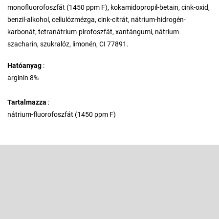
monofluorofoszfát (1450 ppm F), kokamidopropil-betain, cink-oxid,
benzil-alkohol, cellulózmézga, cink-citrát, nátrium-hidrogén-
karbonát, tetranátrium-pirofoszfát, xantángumi, nátrium-
szacharin, szukralóz, limonén, CI 77891.
Hatóanyag
:
arginin 8%
Tartalmazza
:
nátrium-fluorofoszfát (1450 ppm F)
L
á
b
Feliratkozás hírlevélre
l
é
Adja meg az e-mail címét, és mi tájékoztatást küldünk webáruházunk
új termékeiről.
c