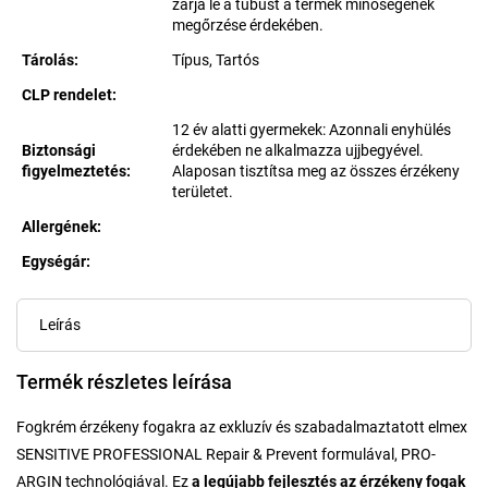
zárja le a tubust a termék minőségének
megőrzése érdekében.
Tárolás
:
Típus, Tartós
CLP rendelet
:
12 év alatti gyermekek: Azonnali enyhülés
Biztonsági
érdekében ne alkalmazza ujjbegyével.
figyelmeztetés
:
Alaposan tisztítsa meg az összes érzékeny
területet.
Allergének
:
Egységár:
Egységár:
Leírás
Termék részletes leírása
Fogkrém érzékeny fogakra az exkluzív és szabadalmaztatott elmex
SENSITIVE PROFESSIONAL Repair & Prevent formulával, PRO-
ARGIN technológiával. Ez
a legújabb fejlesztés az érzékeny fogak