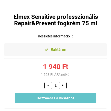
Elmex Sensitive professzionális
Repair&Prevent fogkrém 75 ml
Részletes információ
Raktáron
1 940 Ft
1 528 Ft ÁFA nélkül
−
+
Hozzáadás a kosárhoz