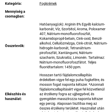
Kategória
:
Fogkrémek
Mennyiség a
csomagban
:
Hatóanyag(ok): Arginin 8% Egyéb kalcium-
karbonát, Víz, Szorbitol, Aroma, Poloxamer
407, Nátrium-monofluorofoszfát,
Kokamidopropil-betain, Cink-oxid, Benzil-
alkohol, Cellulózmézga, Cink-citrát, Nátrium-
Összetevők
:
hidrogén-karbonát, Tetranátrium-
pirofoszfát, Xantángumi, Nátrium-
szacharin, Szukralóz, Limonén. Tartalmaz:
Nátrium-monofluorofoszfátot. Teljes
fluoridtartalom: 1450 ppm.
Hosszan tartó fájdalomcsillapítás
érdekében vigye fel egy puha fogkefére, és
mosson fogat naponta kétszer. *Azonnali
fájdalomcsillapításért vigye fel közvetlenül
Elkészítés és
az érzékeny fogra az ujjbegyével, és
használat
:
gyengéden masszírozza naponta kétszer
egy percig. Alaposan tisztítsa meg az
összes érzékeny területet. Használat után