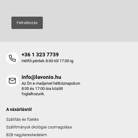
E-mail
Feliratkozás
+36 1 323 7739
Hétfő-péntek 8:00-tól 17:00-ig
info@lavonio.hu
Az Ön e-mailjeivel hétköznapokon
8:00 és 17:00 óra között
foglalkozunk.
A vásárlásról
Szállítás és fizetés
Szállítmányok ökológiai csomagolása
B2B nagykereskedelem